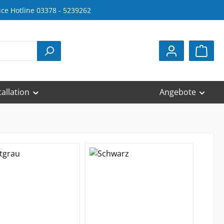
ice Hotline 03378 - 5239262
tallation
Angebote