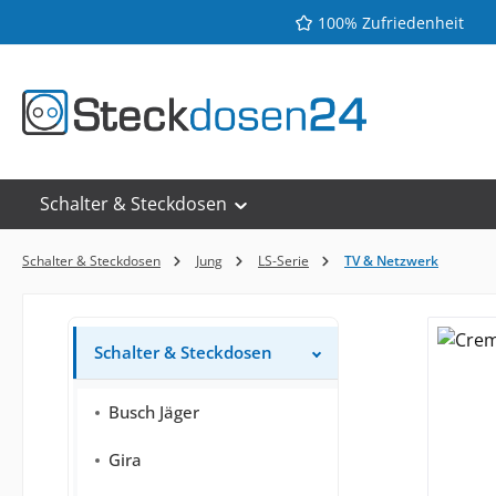
100% Zufriedenheit
 Hauptinhalt springen
Zur Suche springen
Zur Hauptnavigation springen
Schalter & Steckdosen
Schalter & Steckdosen
Jung
LS-Serie
TV & Netzwerk
Schalter & Steckdosen
Busch Jäger
Gira