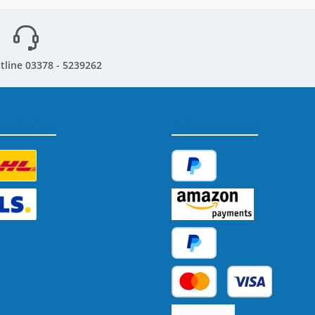
tline 03378 - 5239262
sandarten
Zahlungsarten
tzerdefiniertes Bild 1
PayPal
tzerdefiniertes Bild 2
Amazon Pay
Später Bezahlen
Kredit- oder Debitkarte