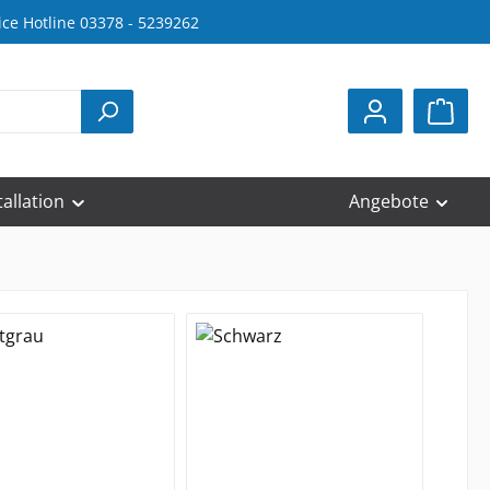
ice Hotline 03378 - 5239262
tallation
Angebote