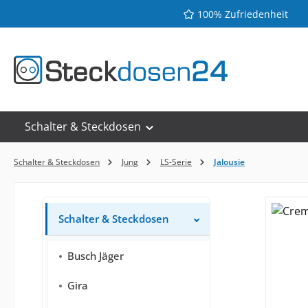
100% Zufriedenheit
 Hauptinhalt springen
Zur Suche springen
Zur Hauptnavigation springen
Schalter & Steckdosen
Schalter & Steckdosen
Jung
LS-Serie
Jalousie
Schalter & Steckdosen
Busch Jäger
Gira