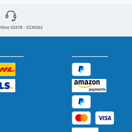
tline 03378 - 5239262
sandarten
Zahlungsarten
tzerdefiniertes Bild 1
PayPal
tzerdefiniertes Bild 2
Amazon Pay
Später Bezahlen
Kredit- oder Debitkarte