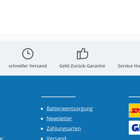
schneller Versand
Geld-Zurück-Garantie
Service Ho
Shop Service
Ver
Batterieentsorgung
Newsletter
Benu
Zahlungsarten
Benu
ar
Versand