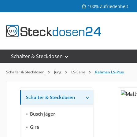
100% Zufriedenheit
 Hauptinhalt springen
Zur Suche springen
Zur Hauptnavigation springen
Schalter & Steckdosen
Schalter & Steckdosen
Jung
LS-Serie
Rahmen LS-Plus
Schalter & Steckdosen
Busch Jäger
Gira