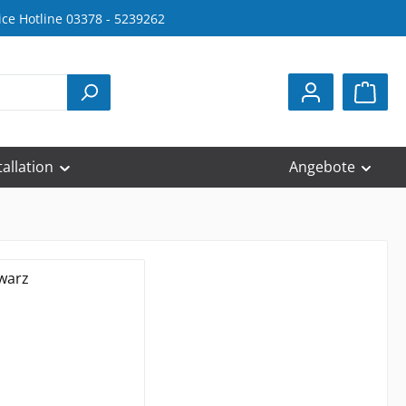
ice Hotline 03378 - 5239262
tallation
Angebote