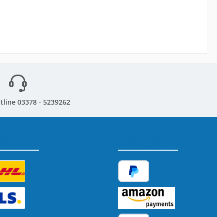
tline 03378 - 5239262
sandarten
Zahlungsarten
tzerdefiniertes Bild 1
PayPal
tzerdefiniertes Bild 2
Amazon Pay