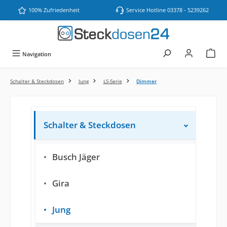
Zum Hauptinhalt springen
100% Zufriedenheit
Service Hotline 03378 - 5239262
Navigation
Schalter & Steckdosen
Jung
LS-Serie
Dimmer
Schalter & Steckdosen
Busch Jäger
Gira
Jung