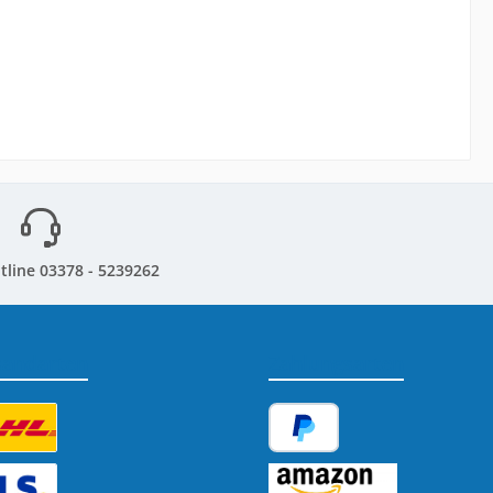
tline 03378 - 5239262
sandarten
Zahlungsarten
tzerdefiniertes Bild 1
PayPal