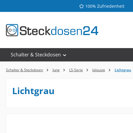
100% Zufriedenheit
 Hauptinhalt springen
Zur Suche springen
Zur Hauptnavigation springen
Schalter & Steckdosen
Schalter & Steckdosen
Jung
LS-Serie
Jalousie
Lichtgrau
Lichtgrau