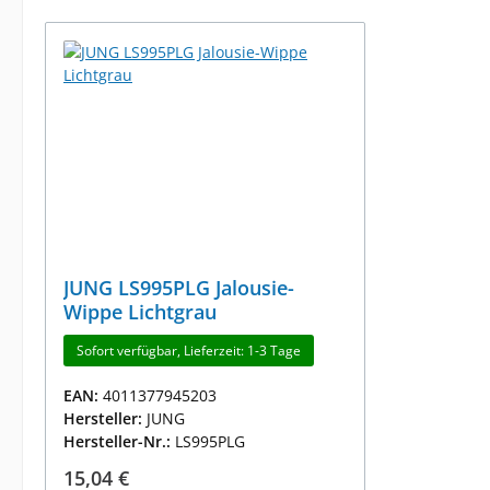
JUNG LS995PLG Jalousie-
Wippe Lichtgrau
Sofort verfügbar, Lieferzeit: 1-3 Tage
EAN:
4011377945203
Hersteller:
JUNG
Hersteller-Nr.:
LS995PLG
Regulärer Preis:
15,04 €