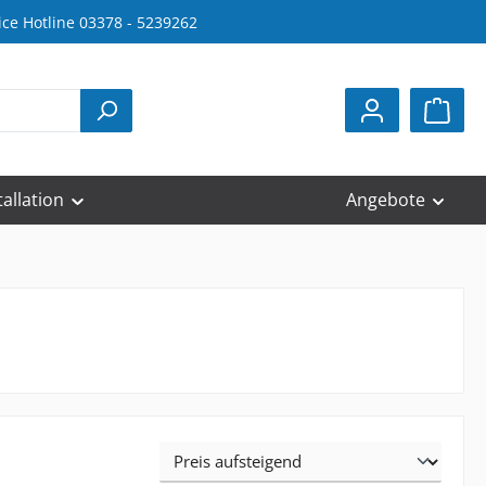
ice Hotline 03378 - 5239262
tallation
Angebote