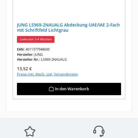
JUNG LS969-2NAUALG Abdeckung UAE/IAE 2-Fach
mit Schriftfeld Lichtgrau
Lieferzeit 3-4 Wochen
EAN:
4011377948600
Hersteller:
JUNG
Hersteller-Nr.:
LS969-2NAUALG
Regulärer Preis:
13,52 €
Preise inkl. MwSt. zzgl. Versandkosten
In den Warenkorb