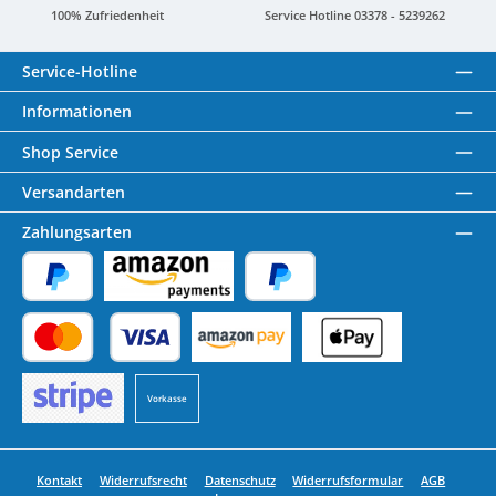
100% Zufriedenheit
Service Hotline 03378 - 5239262
Service-Hotline
Informationen
Shop Service
Versandarten
Zahlungsarten
PayPal
Amazon Pay
Später Bezahlen
Kredit- oder Debitkarte
Benutzerdefiniertes Bild 1
Benutzerdefiniertes Bild 2
Vorkasse
Benutzerdefiniertes Bild 3
Kontakt
Widerrufsrecht
Datenschutz
Widerrufsformular
AGB