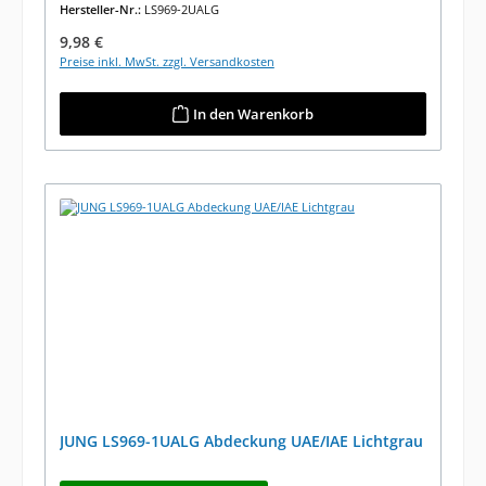
Hersteller-Nr.:
LS969-2UALG
Regulärer Preis:
9,98 €
Preise inkl. MwSt. zzgl. Versandkosten
In den Warenkorb
JUNG LS969-1UALG Abdeckung UAE/IAE Lichtgrau