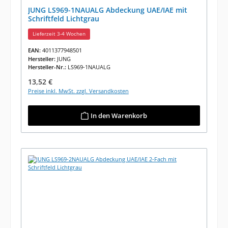
JUNG LS969-1NAUALG Abdeckung UAE/IAE mit
Schriftfeld Lichtgrau
Lieferzeit 3-4 Wochen
EAN:
4011377948501
Hersteller:
JUNG
Hersteller-Nr.:
LS969-1NAUALG
Regulärer Preis:
13,52 €
Preise inkl. MwSt. zzgl. Versandkosten
In den Warenkorb