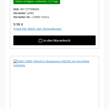
Sofort verfügbar, Lieferzeit: 1-3 Tage
EAN:
4011377948303
Hersteller:
JUNG
Hersteller-Nr.:
LS969-1UALG
Regulärer Preis:
9,98 €
Preise inkl. MwSt. zzgl. Versandkosten
In den Warenkorb