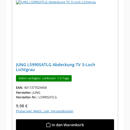
JUNG LS990SATLG Abdeckung TV 3-Loch
Lichtgrau
Sofort verfügbar, Lieferzeit: 1-3 Tage
EAN:
4011377024458
Hersteller:
JUNG
Hersteller-Nr.:
LS990SATLG
Regulärer Preis:
9,98 €
Preise inkl. MwSt. zzgl. Versandkosten
In den Warenkorb