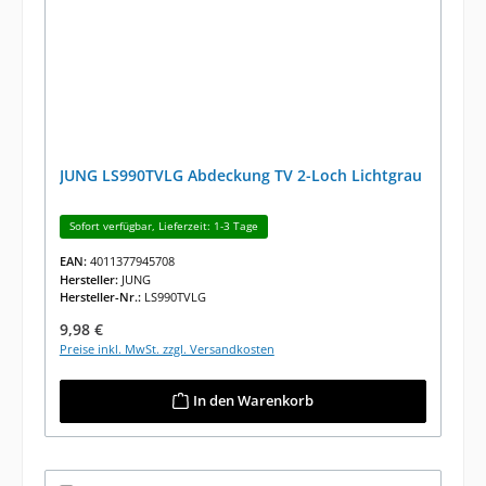
JUNG LS990TVLG Abdeckung TV 2-Loch Lichtgrau
Sofort verfügbar, Lieferzeit: 1-3 Tage
EAN:
4011377945708
Hersteller:
JUNG
Hersteller-Nr.:
LS990TVLG
Regulärer Preis:
9,98 €
Preise inkl. MwSt. zzgl. Versandkosten
In den Warenkorb