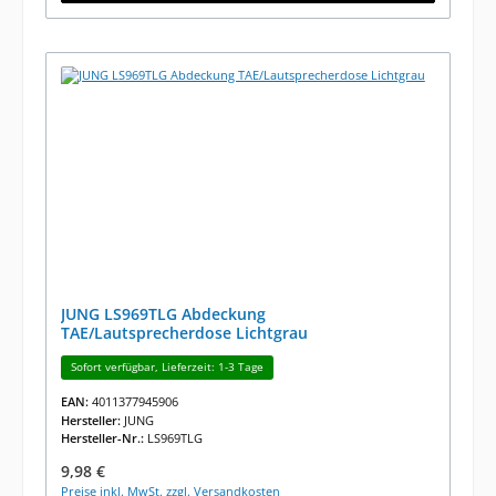
JUNG LS969TLG Abdeckung
TAE/Lautsprecherdose Lichtgrau
Sofort verfügbar, Lieferzeit: 1-3 Tage
EAN:
4011377945906
Hersteller:
JUNG
Hersteller-Nr.:
LS969TLG
Regulärer Preis:
9,98 €
Preise inkl. MwSt. zzgl. Versandkosten