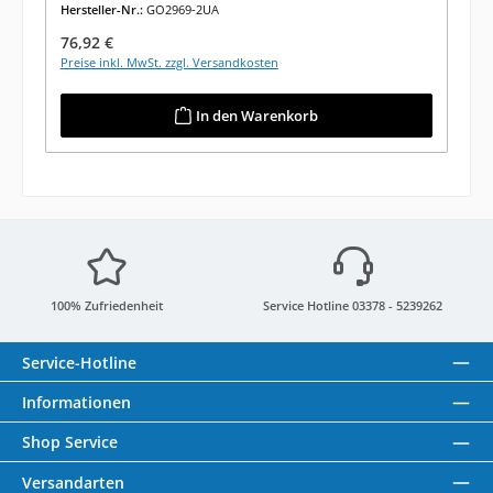
Hersteller-Nr.:
GO2969-2UA
Regulärer Preis:
76,92 €
Preise inkl. MwSt. zzgl. Versandkosten
In den Warenkorb
100% Zufriedenheit
Service Hotline 03378 - 5239262
Service-Hotline
Informationen
Shop Service
Versandarten