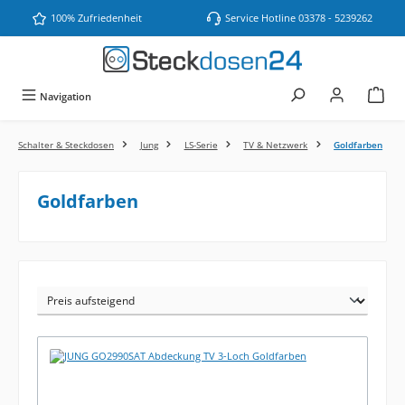
Zum Hauptinhalt springen
100% Zufriedenheit
Service Hotline 03378 - 5239262
Navigation
Schalter & Steckdosen
Jung
LS-Serie
TV & Netzwerk
Goldfarben
Goldfarben