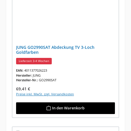
JUNG GO2990SAT Abdeckung TV 3-Loch
Goldfarben
Lieferzeit 3-4 Wochen
EAN:
4011377026223
Hersteller:
JUNG
Hersteller-Nr.:
GO2990SAT
Regulärer Preis:
69,41 €
Preise inkl. MwSt. zzgl. Versandkosten
In den Warenkorb