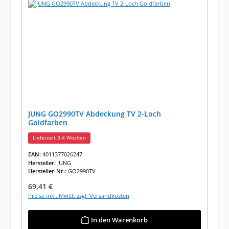
JUNG GO2990TV Abdeckung TV 2-Loch
Goldfarben
Lieferzeit 3-4 Wochen
EAN:
4011377026247
Hersteller:
JUNG
Hersteller-Nr.:
GO2990TV
Regulärer Preis:
69,41 €
Preise inkl. MwSt. zzgl. Versandkosten
In den Warenkorb