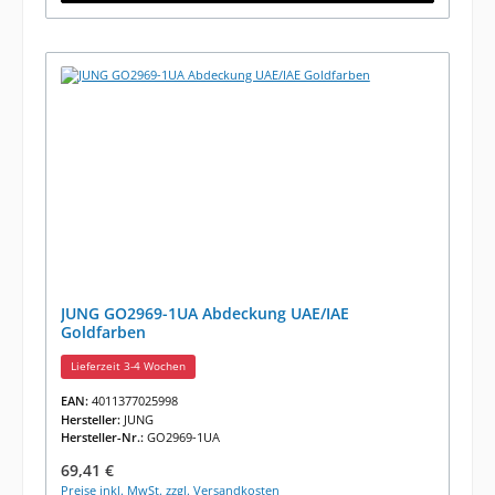
JUNG GO2969-1UA Abdeckung UAE/IAE
Goldfarben
Lieferzeit 3-4 Wochen
EAN:
4011377025998
Hersteller:
JUNG
Hersteller-Nr.:
GO2969-1UA
Regulärer Preis:
69,41 €
Preise inkl. MwSt. zzgl. Versandkosten