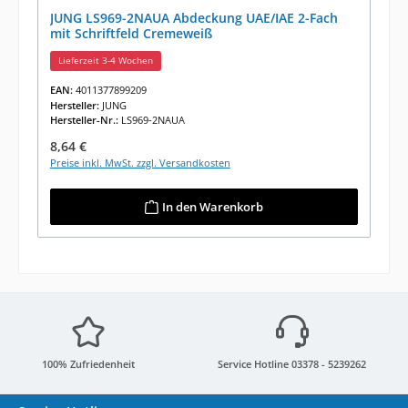
JUNG LS969-2NAUA Abdeckung UAE/IAE 2-Fach
mit Schriftfeld Cremeweiß
Lieferzeit 3-4 Wochen
EAN:
4011377899209
Hersteller:
JUNG
Hersteller-Nr.:
LS969-2NAUA
Regulärer Preis:
8,64 €
Preise inkl. MwSt. zzgl. Versandkosten
In den Warenkorb
100% Zufriedenheit
Service Hotline 03378 - 5239262