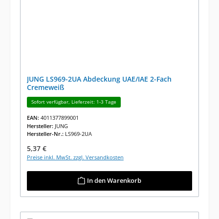
JUNG LS969-2UA Abdeckung UAE/IAE 2-Fach
Cremeweiß
Sofort verfügbar, Lieferzeit: 1-3 Tage
EAN:
4011377899001
Hersteller:
JUNG
Hersteller-Nr.:
LS969-2UA
Regulärer Preis:
5,37 €
Preise inkl. MwSt. zzgl. Versandkosten
In den Warenkorb