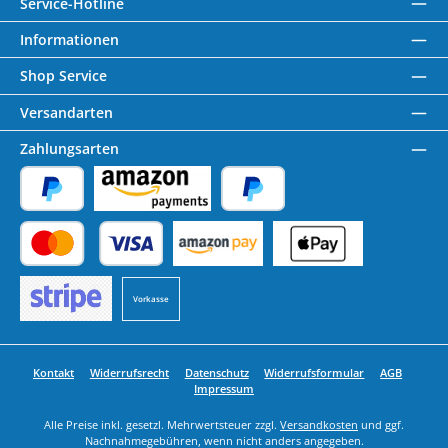
Service-Hotline
Informationen
Shop Service
Versandarten
Zahlungsarten
PayPal
Amazon Pay
Später Bezahlen
Kredit- oder Debitkarte
Benutzerdefiniertes Bild 1
Benutzerdefiniertes Bild 2
Vorkasse
Benutzerdefiniertes Bild 3
Kontakt
Widerrufsrecht
Datenschutz
Widerrufsformular
AGB
Impressum
Alle Preise inkl. gesetzl. Mehrwertsteuer zzgl.
Versandkosten
und ggf.
Nachnahmegebühren, wenn nicht anders angegeben.