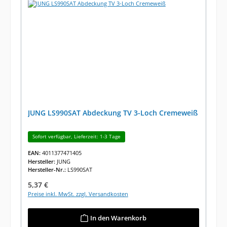
JUNG LS990SAT Abdeckung TV 3-Loch Cremeweiß
Sofort verfügbar, Lieferzeit: 1-3 Tage
EAN:
4011377471405
Hersteller:
JUNG
Hersteller-Nr.:
LS990SAT
Regulärer Preis:
5,37 €
Preise inkl. MwSt. zzgl. Versandkosten
In den Warenkorb