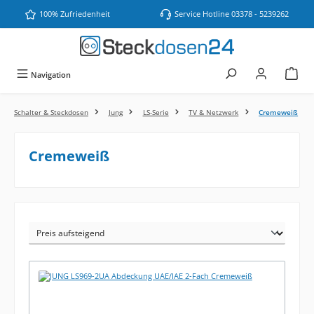
Zum Hauptinhalt springen
100% Zufriedenheit
Service Hotline 03378 - 5239262
Navigation
Schalter & Steckdosen
Jung
LS-Serie
TV & Netzwerk
Cremeweiß
Cremeweiß