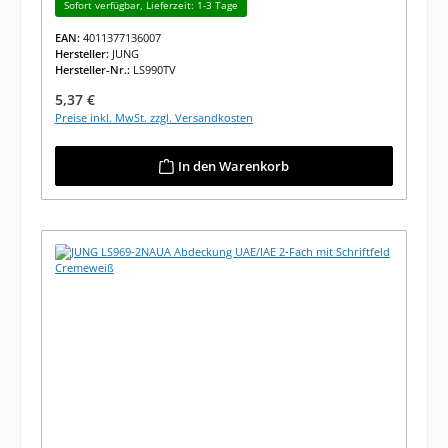
Sofort verfügbar, Lieferzeit: 1-3 Tage
EAN:
4011377136007
Hersteller:
JUNG
Hersteller-Nr.:
LS990TV
Regulärer Preis:
5,37 €
Preise inkl. MwSt. zzgl. Versandkosten
In den Warenkorb