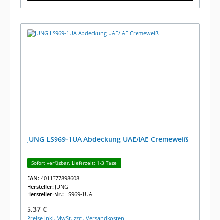
JUNG LS969-1UA Abdeckung UAE/IAE Cremeweiß
Sofort verfügbar, Lieferzeit: 1-3 Tage
EAN:
4011377898608
Hersteller:
JUNG
Hersteller-Nr.:
LS969-1UA
Regulärer Preis:
5,37 €
Preise inkl. MwSt. zzgl. Versandkosten