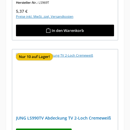
Hersteller-Nr.:
LS969T
Regulärer Preis:
5,37 €
Preise inkl. MwSt. zzgl. Versandkosten
In den Warenkorb
Nur 10 auf Lager!
JUNG LS990TV Abdeckung TV 2-Loch Cremeweiß