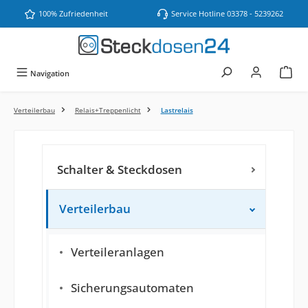
Zum Hauptinhalt springen
100% Zufriedenheit
Service Hotline 03378 - 5239262
Navigation
Verteilerbau
Relais+Treppenlicht
Lastrelais
Schalter & Steckdosen
Verteilerbau
Verteileranlagen
Sicherungsautomaten