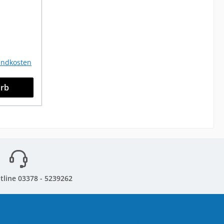
sandkosten
orb
tline 03378 - 5239262
sandarten
Zahlungsarten