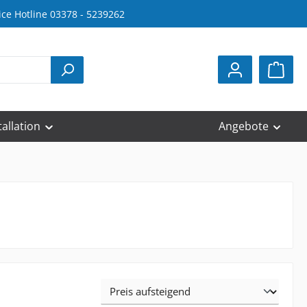
ice Hotline 03378 - 5239262
tallation
Angebote