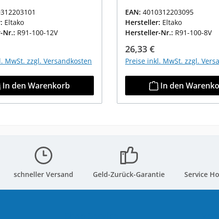
0312203101
EAN:
4010312203095
r:
Eltako
Hersteller:
Eltako
r-Nr.:
R91-100-12V
Hersteller-Nr.:
R91-100-8V
r Preis:
Regulärer Preis:
26,33 €
kl. MwSt. zzgl. Versandkosten
Preise inkl. MwSt. zzgl. Ver
In den Warenkorb
In den Warenk
schneller Versand
Geld-Zurück-Garantie
Service Ho
Shop Service
Ver