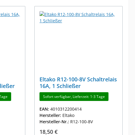
Eltako R12-100-8V Schaltrelais
ließer
16A, 1 Schließer
 Tage
Sofort verfügbar, Lieferzeit: 1-3 Tage
EAN:
4010312200414
Hersteller:
Eltako
Hersteller-Nr.:
R12-100-8V
Regulärer Preis:
18,50 €