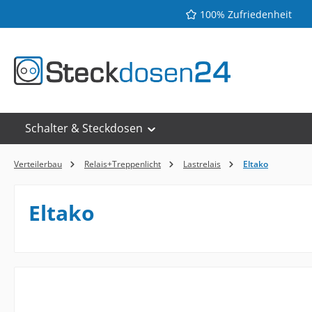
100% Zufriedenheit
 Hauptinhalt springen
Zur Suche springen
Zur Hauptnavigation springen
Schalter & Steckdosen
Verteilerbau
Relais+Treppenlicht
Lastrelais
Eltako
Eltako