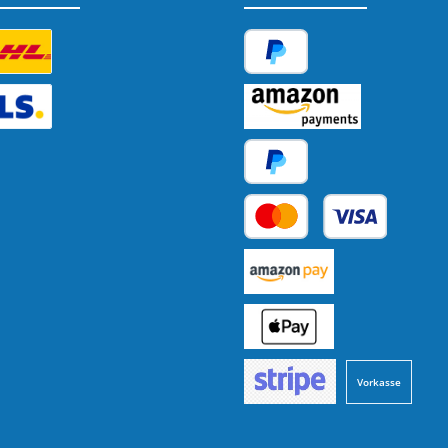
tzerdefiniertes Bild 1
PayPal
tzerdefiniertes Bild 2
Amazon Pay
Später Bezahlen
Kredit- oder Debitkarte
Benutzerdefiniertes Bild 1
Benutzerdefiniertes Bild 2
Vorkasse
Benutzerdefiniertes Bild 3