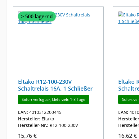
> 500 lagernd
Eltako R12-100-230V
Eltako 
Schaltrelais 16A, 1 Schließer
Schaltre
Sofort verfügbar, Lieferzeit: 1-3 Tage
Sofort ver
EAN:
4010312200445
EAN:
401
Hersteller:
Eltako
Herstelle
Hersteller-Nr.:
R12-100-230V
Herstelle
Regulärer Preis:
Reguläre
15,76 €
16,62 €