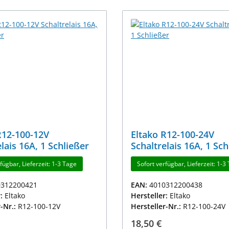
R12-100-12V
Eltako R12-100-24V
lais 16A, 1 Schließer
Schaltrelais 16A, 1 Sch
fügbar, Lieferzeit: 1-3 Tage
Sofort verfügbar, Lieferzeit: 1-3
0312200421
EAN:
4010312200438
r:
Eltako
Hersteller:
Eltako
r-Nr.:
R12-100-12V
Hersteller-Nr.:
R12-100-24V
r Preis:
Regulärer Preis:
18,50 €