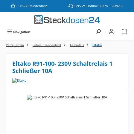
Zum Hauptinhalt springen
100% Zufriedenheit
Service Hotline 03378 - 5239262
Navigation
Verteilerbau
Relais+Treppenlicht
Lastrelais
Eltako
Eltako R91-100- 230V Schaltrelais 1
Schließer 10A
Bildergalerie überspringen