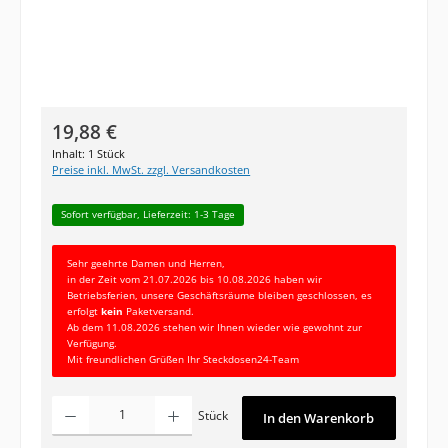
Regulärer Preis:
19,88 €
Inhalt:
1 Stück
Preise inkl. MwSt. zzgl. Versandkosten
Sofort verfügbar, Lieferzeit: 1-3 Tage
Sehr geehrte Damen und Herren,
in der Zeit vom 21.07.2026 bis 10.08.2026 haben wir
Betriebsferien, unsere Geschäftsräume bleiben geschlossen, es
erfolgt
kein
Paketversand.
Ab dem 11.08.2026 stehen wir Ihnen wieder wie gewohnt zur
Verfügung.
Mit freundlichen Grüßen Ihr Steckdosen24-Team
Produkt Anzahl: Gib den gewünschten Wert ein oder benutze die Schaltfläc
Stück
In den Warenkorb