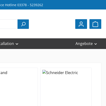
ice Hotline 03378 - 5239262
tallation
Angebote