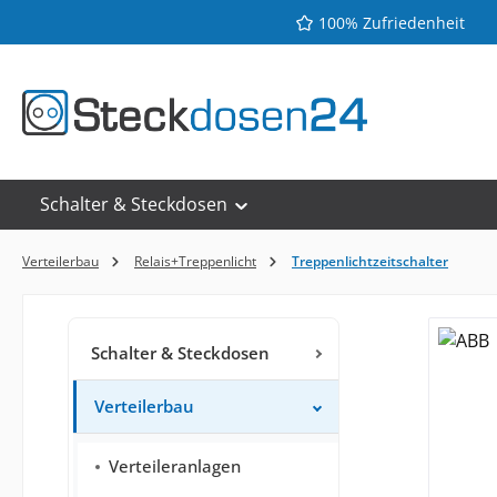
100% Zufriedenheit
 Hauptinhalt springen
Zur Suche springen
Zur Hauptnavigation springen
Schalter & Steckdosen
Verteilerbau
Relais+Treppenlicht
Treppenlichtzeitschalter
Schalter & Steckdosen
Verteilerbau
Verteileranlagen