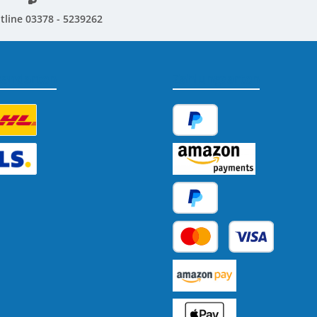
tline 03378 - 5239262
sandarten
Zahlungsarten
tzerdefiniertes Bild 1
PayPal
tzerdefiniertes Bild 2
Amazon Pay
Später Bezahlen
Kredit- oder Debitkarte
Benutzerdefiniertes Bild 1