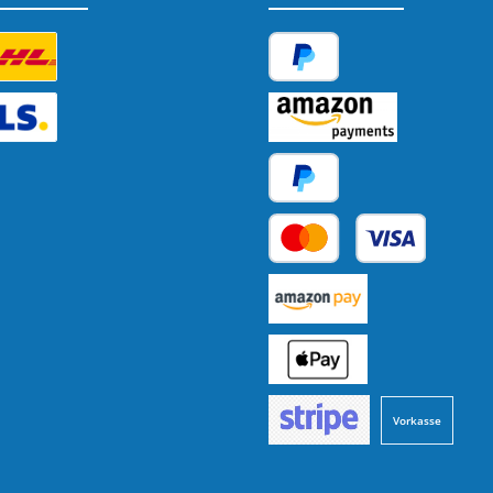
tzerdefiniertes Bild 1
PayPal
tzerdefiniertes Bild 2
Amazon Pay
Später Bezahlen
Kredit- oder Debitkarte
Benutzerdefiniertes Bild 1
Benutzerdefiniertes Bild 2
Vorkasse
Benutzerdefiniertes Bild 3