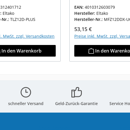
0312401712
EAN:
4010312603079
r:
Eltako
Hersteller:
Eltako
r-Nr.:
TLZ12D-PLUS
Hersteller-Nr.:
MFZ12DDX-U
r Preis:
Regulärer Preis:
53,15 €
kl. MwSt. zzgl. Versandkosten
Preise inkl. MwSt. zzgl. Ver
In den Warenkorb
In den Warenk
schneller Versand
Geld-Zurück-Garantie
Service Ho
Shop Service
Ver