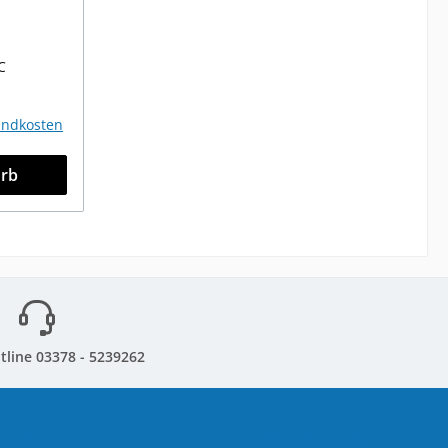
C
sandkosten
orb
tline 03378 - 5239262
sandarten
Zahlungsarten