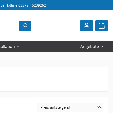
ice Hotline 03378 - 5239262
tallation
Angebote