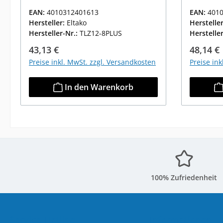
EAN:
4010312401613
EAN:
401
Hersteller:
Eltako
Herstelle
Hersteller-Nr.:
TLZ12-8PLUS
Herstelle
Regulärer Preis:
Reguläre
43,13 €
48,14 €
Preise inkl. MwSt. zzgl. Versandkosten
Preise in
In den Warenkorb
100% Zufriedenheit
Service-Hotline
Informationen