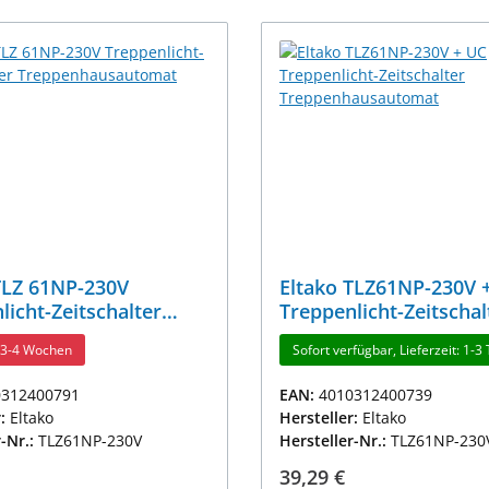
TLZ 61NP-230V
Eltako TLZ61NP-230V 
licht-Zeitschalter
Treppenlicht-Zeitschal
nhausautomat
Treppenhausautomat
t 3-4 Wochen
Sofort verfügbar, Lieferzeit: 1-3
0312400791
EAN:
4010312400739
r:
Eltako
Hersteller:
Eltako
r-Nr.:
TLZ61NP-230V
Hersteller-Nr.:
TLZ61NP-230
r Preis:
Regulärer Preis:
39,29 €