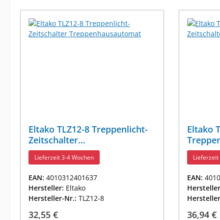
Eltako TLZ12-8 Treppenlicht-
Eltako 
Zeitschalter
Treppen
Treppenhausautomat
Treppe
Lieferzeit 3-4 Wochen
Lieferzei
EAN:
4010312401637
EAN:
401
Hersteller:
Eltako
Herstelle
Hersteller-Nr.:
TLZ12-8
Herstelle
Regulärer Preis:
Reguläre
32,55 €
36,94 €