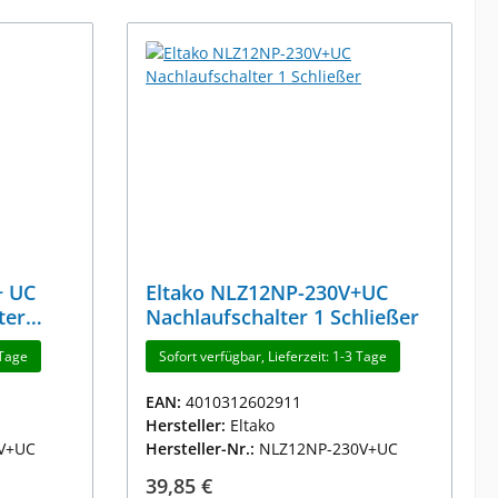
+ UC
Eltako NLZ12NP-230V+UC
ter
Nachlaufschalter 1 Schließer
 Tage
Sofort verfügbar, Lieferzeit: 1-3 Tage
EAN:
4010312602911
Hersteller:
Eltako
V+UC
Hersteller-Nr.:
NLZ12NP-230V+UC
Regulärer Preis:
39,85 €