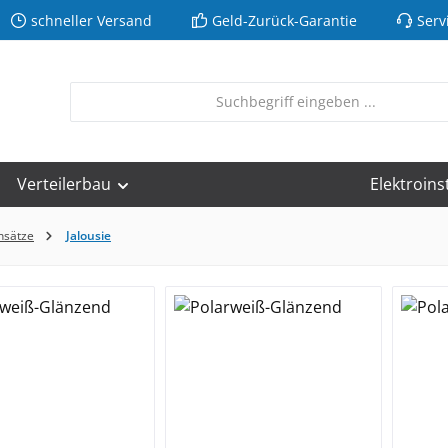
schneller Versand
Geld-Zurück-Garantie
Serv
Verteilerbau
Elektroins
nsätze
Jalousie