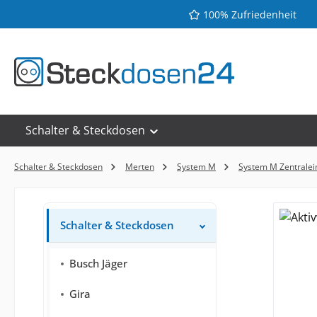
100% Zufriedenheit
 Hauptinhalt springen
Zur Suche springen
Zur Hauptnavigation springen
Schalter & Steckdosen
Schalter & Steckdosen
Merten
System M
System M Zentralei
Schalter & Steckdosen
Busch Jäger
Gira