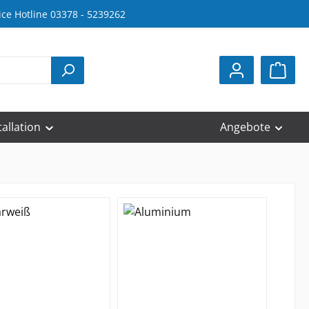
ice Hotline 03378 - 5239262
tallation
Angebote