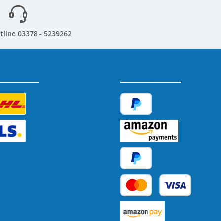
tline 03378 - 5239262
sandarten
Zahlungsarten
tzerdefiniertes Bild 1
PayPal
tzerdefiniertes Bild 2
Amazon Pay
Später Bezahlen
Kredit- oder Debitkarte