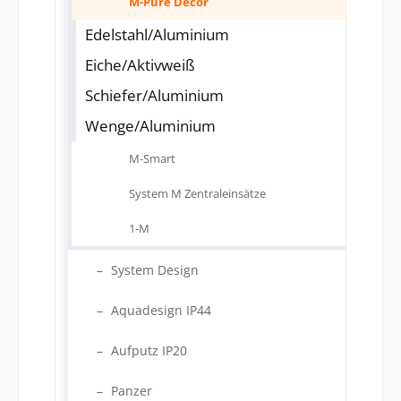
M-Pure Decor
Edelstahl/Aluminium
Eiche/Aktivweiß
Schiefer/Aluminium
Wenge/Aluminium
M-Smart
System M Zentraleinsätze
1-M
System Design
Aquadesign IP44
Aufputz IP20
Panzer