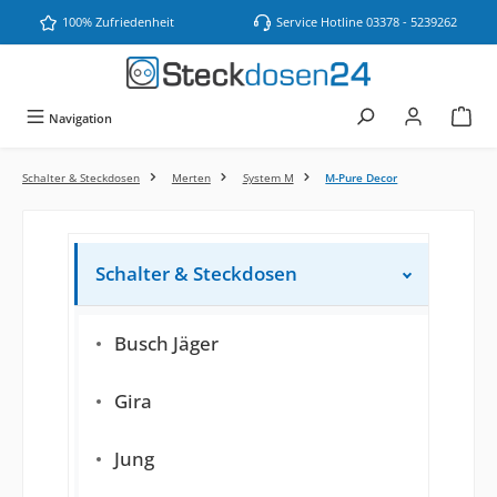
Zum Hauptinhalt springen
100% Zufriedenheit
Service Hotline 03378 - 5239262
Navigation
Schalter & Steckdosen
Merten
System M
M-Pure Decor
Schalter & Steckdosen
Busch Jäger
Gira
Jung