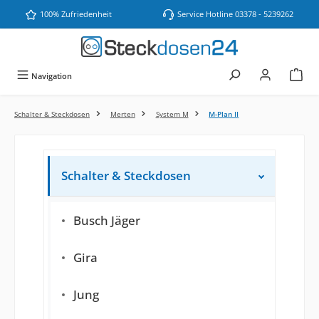
Zum Hauptinhalt springen
100% Zufriedenheit
Service Hotline 03378 - 5239262
Navigation
Schalter & Steckdosen
Merten
System M
M-Plan II
Schalter & Steckdosen
Busch Jäger
Gira
Jung