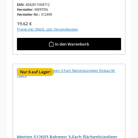
EAN:
4042811004712
Hersteller:
MERTEN
Hersteller-Nr.:
512499
Regulärer Preis:
19,62 €
Preise inkl. MwSt. zzgl. Versandkosten
In den Warenkorb
Nur 6 auf Lager!
Merten 512603 Rahmen 3-Fach flächenbündiger