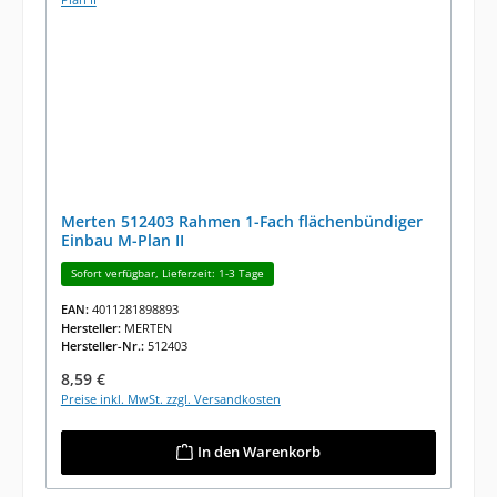
Merten 512403 Rahmen 1-Fach flächenbündiger
Einbau M-Plan II
Sofort verfügbar, Lieferzeit: 1-3 Tage
EAN:
4011281898893
Hersteller:
MERTEN
Hersteller-Nr.:
512403
Regulärer Preis:
8,59 €
Preise inkl. MwSt. zzgl. Versandkosten
In den Warenkorb