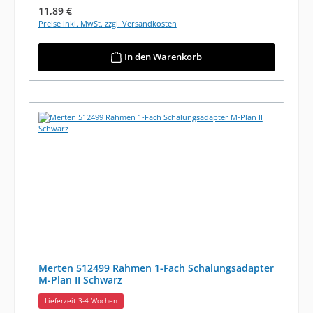
Regulärer Preis:
11,89 €
Preise inkl. MwSt. zzgl. Versandkosten
In den Warenkorb
Merten 512499 Rahmen 1-Fach Schalungsadapter
M-Plan II Schwarz
Lieferzeit 3-4 Wochen