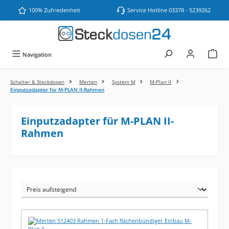
Zum Hauptinhalt springen
100% Zufriedenheit
Service Hotline 03378 - 5239262
Navigation
Schalter & Steckdosen
Merten
System M
M-Plan II
Einputzadapter für M-PLAN II-Rahmen
Einputzadapter für M-PLAN II-
Rahmen