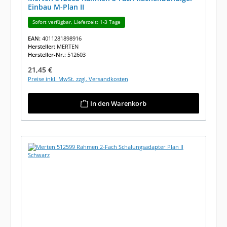
Einbau M-Plan II
Sofort verfügbar, Lieferzeit: 1-3 Tage
EAN:
4011281898916
Hersteller:
MERTEN
Hersteller-Nr.:
512603
Regulärer Preis:
21,45 €
Preise inkl. MwSt. zzgl. Versandkosten
In den Warenkorb