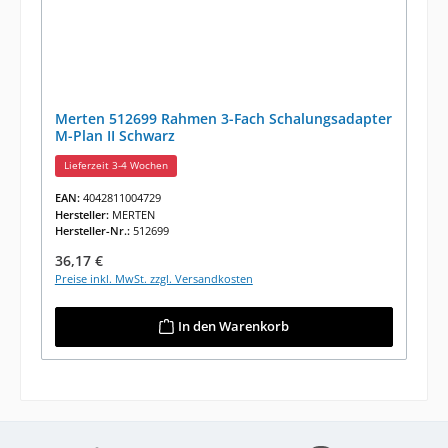
Merten 512699 Rahmen 3-Fach Schalungsadapter
M-Plan II Schwarz
Lieferzeit 3-4 Wochen
EAN:
4042811004729
Hersteller:
MERTEN
Hersteller-Nr.:
512699
Regulärer Preis:
36,17 €
Preise inkl. MwSt. zzgl. Versandkosten
In den Warenkorb