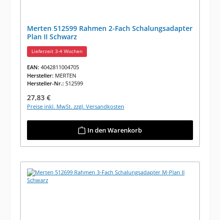
Merten 512599 Rahmen 2-Fach Schalungsadapter
Plan II Schwarz
Lieferzeit 3-4 Wochen
EAN:
4042811004705
Hersteller:
MERTEN
Hersteller-Nr.:
512599
Regulärer Preis:
27,83 €
Preise inkl. MwSt. zzgl. Versandkosten
In den Warenkorb