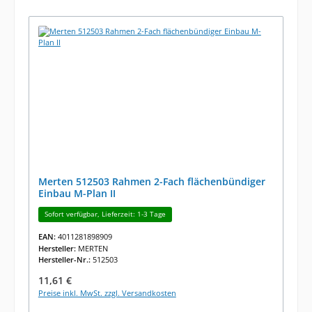
Merten 512503 Rahmen 2-Fach flächenbündiger
Einbau M-Plan II
Sofort verfügbar, Lieferzeit: 1-3 Tage
EAN:
4011281898909
Hersteller:
MERTEN
Hersteller-Nr.:
512503
Regulärer Preis:
11,61 €
Preise inkl. MwSt. zzgl. Versandkosten