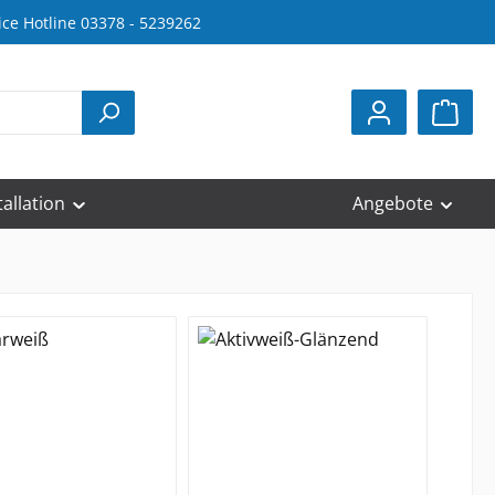
ice Hotline 03378 - 5239262
tallation
Angebote