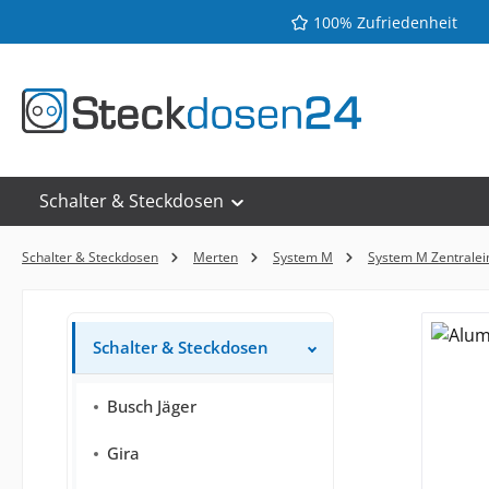
100% Zufriedenheit
 Hauptinhalt springen
Zur Suche springen
Zur Hauptnavigation springen
Schalter & Steckdosen
Schalter & Steckdosen
Merten
System M
System M Zentralei
Schalter & Steckdosen
Busch Jäger
Gira