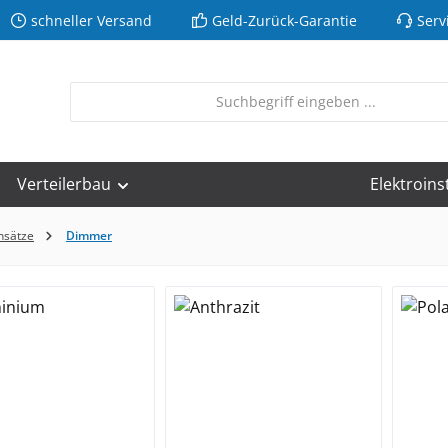
schneller Versand
Geld-Zurück-Garantie
Serv
Verteilerbau
Elektroins
nsätze
Dimmer