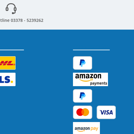
tline 03378 - 5239262
sandarten
Zahlungsarten
tzerdefiniertes Bild 1
PayPal
tzerdefiniertes Bild 2
Amazon Pay
Später Bezahlen
Kredit- oder Debitkarte