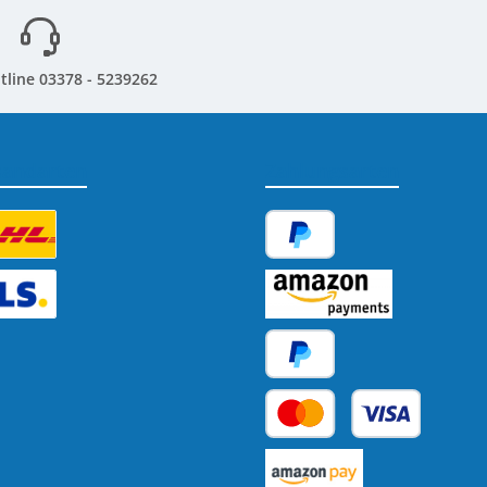
tline 03378 - 5239262
sandarten
Zahlungsarten
tzerdefiniertes Bild 1
PayPal
tzerdefiniertes Bild 2
Amazon Pay
Später Bezahlen
Kredit- oder Debitkarte