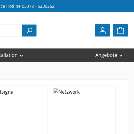
ice Hotline 03378 - 5239262
tallation
Angebote