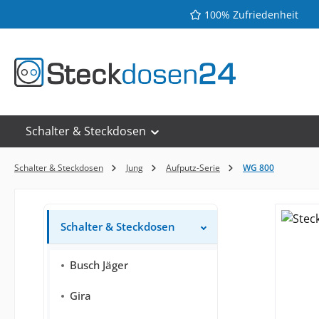
100% Zufriedenheit
 Hauptinhalt springen
Zur Suche springen
Zur Hauptnavigation springen
Schalter & Steckdosen
Schalter & Steckdosen
Jung
Aufputz-Serie
WG 800
Schalter & Steckdosen
Busch Jäger
Gira