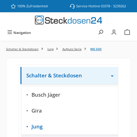
Zum Hauptinhalt springen
100% Zufriedenheit
Service Hotline 03378 - 5239262
Navigation
Schalter & Steckdosen
Jung
Aufputz-Serie
WG 600
Schalter & Steckdosen
Busch Jäger
Gira
Jung