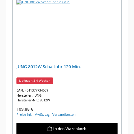
JUNG 8012W Schaltuhr 120 Min.
Lieferzeit 3-4 Wochen
EAN:
4011377734609
Hersteller:
JUNG
Hersteller-Nr.:
8012W
Regulärer Preis:
109,88 €
Preise inkl. MwSt. zzgl. Versandkosten
In den Warenkorb