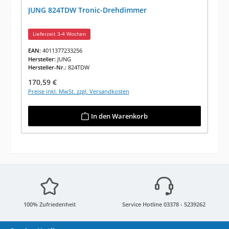
JUNG 824TDW Tronic-Drehdimmer
Lieferzeit 3-4 Wochen
EAN:
4011377233256
Hersteller:
JUNG
Hersteller-Nr.:
824TDW
Regulärer Preis:
170,59 €
Preise inkl. MwSt. zzgl. Versandkosten
In den Warenkorb
100% Zufriedenheit
Service Hotline 03378 - 5239262