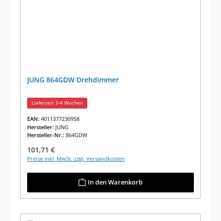
JUNG 864GDW Drehdimmer
Lieferzeit 3-4 Wochen
EAN:
4011377230958
Hersteller:
JUNG
Hersteller-Nr.:
864GDW
Regulärer Preis:
101,71 €
Preise inkl. MwSt. zzgl. Versandkosten
In den Warenkorb