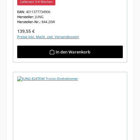
Lieferzeit 3-4 Wochen
EAN:
4011377734906
Hersteller:
JUNG
Hersteller-Nr.:
844.20W
Regulärer Preis:
139,55 €
Preise inkl. MwSt. zzgl. Versandkosten
In den Warenkorb