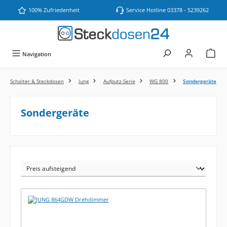
Zum Hauptinhalt springen
100% Zufriedenheit
Service Hotline 03378 - 5239262
Navigation
Schalter & Steckdosen
Jung
Aufputz-Serie
WG 800
Sondergeräte
Sondergeräte