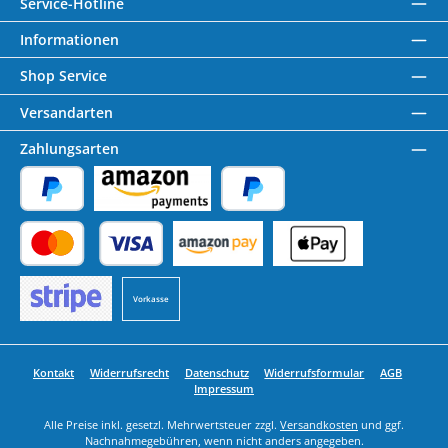
Service-Hotline
Informationen
Shop Service
Versandarten
Zahlungsarten
PayPal
Amazon Pay
Später Bezahlen
Kredit- oder Debitkarte
Benutzerdefiniertes Bild 1
Benutzerdefiniertes Bild 2
Vorkasse
Benutzerdefiniertes Bild 3
Kontakt
Widerrufsrecht
Datenschutz
Widerrufsformular
AGB
Impressum
Alle Preise inkl. gesetzl. Mehrwertsteuer zzgl.
Versandkosten
und ggf.
Nachnahmegebühren, wenn nicht anders angegeben.