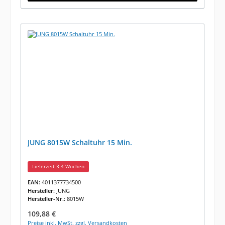
JUNG 8015W Schaltuhr 15 Min.
Lieferzeit 3-4 Wochen
EAN:
4011377734500
Hersteller:
JUNG
Hersteller-Nr.:
8015W
Regulärer Preis:
109,88 €
Preise inkl. MwSt. zzgl. Versandkosten