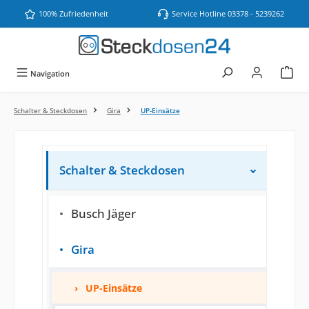
Zum Hauptinhalt springen
100% Zufriedenheit
Service Hotline 03378 - 5239262
Navigation
Schalter & Steckdosen
Gira
UP-Einsätze
Schalter & Steckdosen
Busch Jäger
Gira
UP-Einsätze