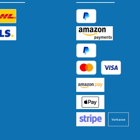
tzerdefiniertes Bild 1
PayPal
tzerdefiniertes Bild 2
Amazon Pay
Später Bezahlen
Kredit- oder Debitkarte
Benutzerdefiniertes Bild 1
Benutzerdefiniertes Bild 2
Vorkasse
Benutzerdefiniertes Bild 3