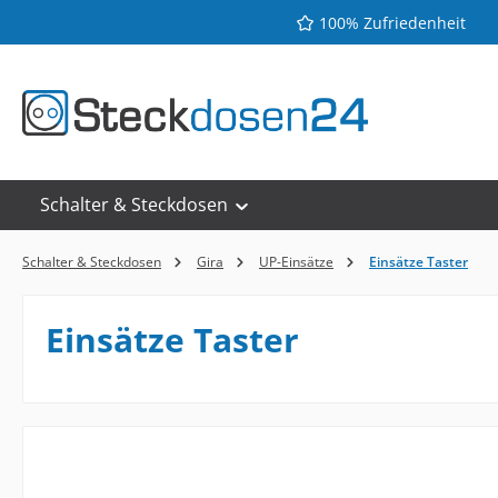
100% Zufriedenheit
 Hauptinhalt springen
Zur Suche springen
Zur Hauptnavigation springen
Schalter & Steckdosen
Schalter & Steckdosen
Gira
UP-Einsätze
Einsätze Taster
Einsätze Taster