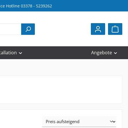
ice Hotline 03378 - 5239262
tallation
Angebote