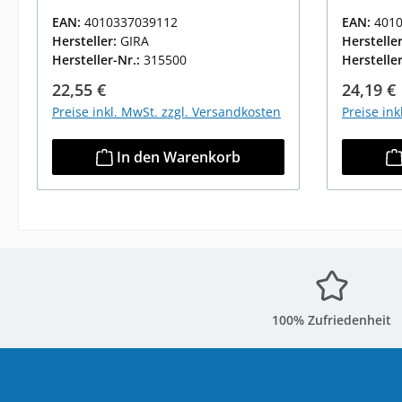
EAN:
4010337039112
EAN:
401
Hersteller:
GIRA
Herstelle
Hersteller-Nr.:
315500
Herstelle
Regulärer Preis:
Reguläre
22,55 €
24,19 €
Preise inkl. MwSt. zzgl. Versandkosten
Preise in
In den Warenkorb
100% Zufriedenheit
Service-Hotline
Informationen