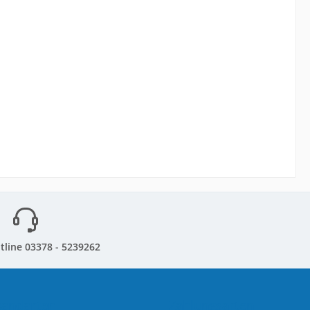
tline 03378 - 5239262
sandarten
Zahlungsarten