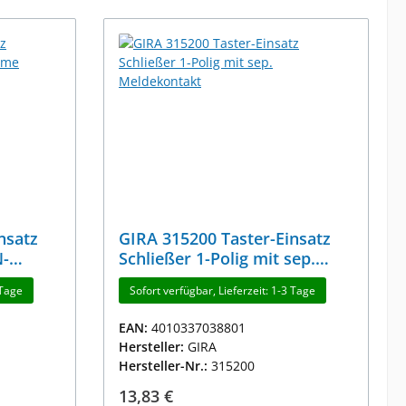
nsatz
GIRA 315200 Taster-Einsatz
N-
Schließer 1-Polig mit sep.
Meldekontakt
 Tage
Sofort verfügbar, Lieferzeit: 1-3 Tage
EAN:
4010337038801
Hersteller:
GIRA
Hersteller-Nr.:
315200
Regulärer Preis:
13,83 €