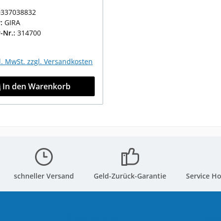
0337038832
r:
GIRA
r-Nr.:
314700
r Preis:
kl. MwSt. zzgl. Versandkosten
In den Warenkorb
schneller Versand
Geld-Zurück-Garantie
Service Ho
Shop Service
Ver