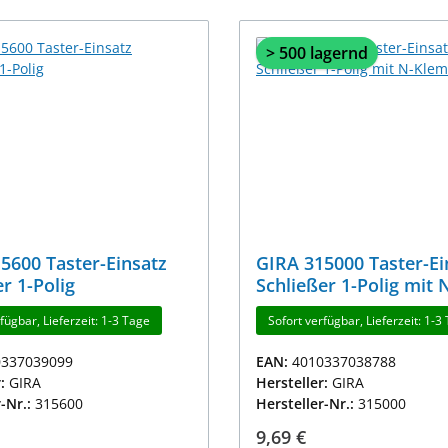
> 500 lagernd
5600 Taster-Einsatz
GIRA 315000 Taster-Ei
r 1-Polig
Schließer 1-Polig mit 
Klemme
fügbar, Lieferzeit: 1-3 Tage
Sofort verfügbar, Lieferzeit: 1-3
0337039099
EAN:
4010337038788
r:
GIRA
Hersteller:
GIRA
r-Nr.:
315600
Hersteller-Nr.:
315000
r Preis:
Regulärer Preis:
9,69 €