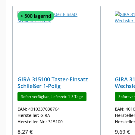
> 500 lagernd
GIRA 315100 Taster-Einsatz
GIRA 31
Schließer 1-Polig
Wechsle
Sofort verfügbar, Lieferzeit: 1-3 Tage
Sofort ver
EAN:
4010337038764
EAN:
401
Hersteller:
GIRA
Herstelle
Hersteller-Nr.:
315100
Herstelle
Regulärer Preis:
Reguläre
8,27 €
9,69 €