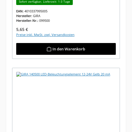
Sofort verfügbar, Lieferzeit: 1-3 Tage
EAN:
4010337995005
Hersteller:
GIRA
Hersteller-Nr.:
099500
Regulärer Preis:
5,65 €
Preise inkl. MwSt. zzgl. Versandkosten
In den Warenkorb