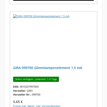
GIRA 099700 Glimmlampenelement 1,5 mA
Sofort verfügbar, Lieferzeit: 1-3 Tage
EAN:
4010337997009
Hersteller:
GIRA
Hersteller-Nr.:
099700
Regulärer Preis:
5,65 €
Preise inkl. MwSt. zzgl. Versandkosten