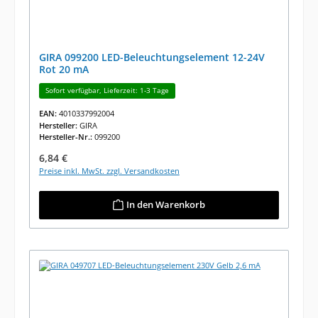
GIRA 099200 LED-Beleuchtungselement 12-24V
Rot 20 mA
Sofort verfügbar, Lieferzeit: 1-3 Tage
EAN:
4010337992004
Hersteller:
GIRA
Hersteller-Nr.:
099200
Regulärer Preis:
6,84 €
Preise inkl. MwSt. zzgl. Versandkosten
In den Warenkorb