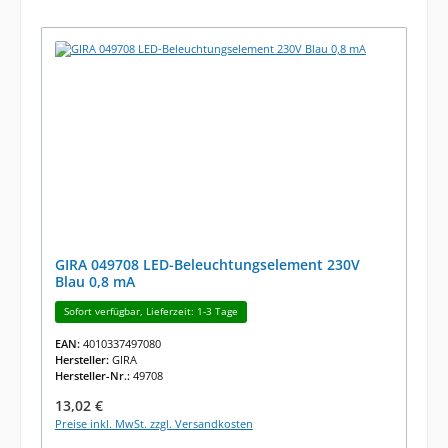
GIRA 049708 LED-Beleuchtungselement 230V
Blau 0,8 mA
Sofort verfügbar, Lieferzeit: 1-3 Tage
EAN:
4010337497080
Hersteller:
GIRA
Hersteller-Nr.:
49708
Regulärer Preis:
13,02 €
Preise inkl. MwSt. zzgl. Versandkosten