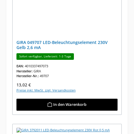
GIRA 049707 LED-Beleuchtungselement 230V
Gelb 2,6 mA
Sofort verfügbar, Lieferzeit: 1-3 Tage
EAN:
4010337497073
Hersteller:
GIRA
Hersteller-Nr.:
49707
Regulärer Preis:
13,02 €
Preise inkl. MwSt. zzgl. Versandkosten
In den Warenkorb