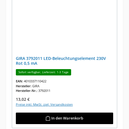
GIRA 3792011 LED-Beleuchtungselement 230V
Rot 0,5 mA
Sofort verfügbar, Lieferzeit: 1-3 Tage
EAN:
4010337110422
Hersteller:
GIRA
Hersteller-Nr.:
3792011
Regulärer Preis:
13,02 €
Preise inkl. MwSt. zzgl. Versandkosten
In den Warenkorb