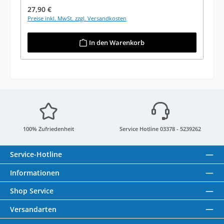
Regulärer Preis:
27,90 €
Preise inkl. MwSt. zzgl. Versandkosten
In den Warenkorb
100% Zufriedenheit
Service Hotline 03378 - 5239262
Service-Hotline
Informationen
Shop Service
Versandarten