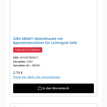
GIRA 080401 Abdeckhaube mit
Bajonettverschluss für Lichtsignal Gelb
Lieferzeit 3-4 Wochen
EAN:
4010337804017
Hersteller:
GIRA
Hersteller-Nr.:
080401
Regulärer Preis:
2,74 €
Preise inkl. MwSt. zzgl. Versandkosten
In den Warenkorb