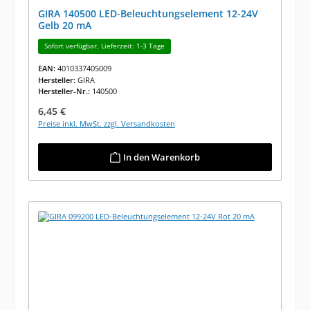
GIRA 140500 LED-Beleuchtungselement 12-24V
Gelb 20 mA
Sofort verfügbar, Lieferzeit: 1-3 Tage
EAN:
4010337405009
Hersteller:
GIRA
Hersteller-Nr.:
140500
Regulärer Preis:
6,45 €
Preise inkl. MwSt. zzgl. Versandkosten
In den Warenkorb