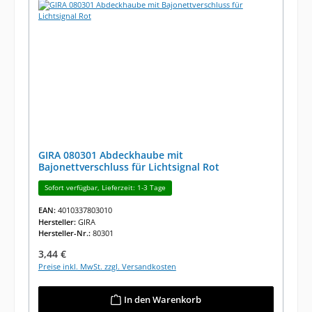
GIRA 080301 Abdeckhaube mit
Bajonettverschluss für Lichtsignal Rot
Sofort verfügbar, Lieferzeit: 1-3 Tage
EAN:
4010337803010
Hersteller:
GIRA
Hersteller-Nr.:
80301
Regulärer Preis:
3,44 €
Preise inkl. MwSt. zzgl. Versandkosten
In den Warenkorb