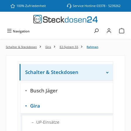
Zum Hauptinhalt springen
100% Zufriedenheit
Service Hotline 03378 - 5239262
Navigation
Schalter & Steckdosen
Gira
E2-System 55
Rahmen
Schalter & Steckdosen
Busch Jäger
Gira
UP-Einsätze