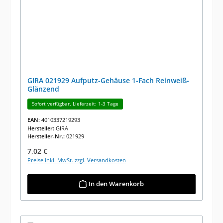
GIRA 021929 Aufputz-Gehäuse 1-Fach Reinweiß-
Glänzend
Sofort verfügbar, Lieferzeit: 1-3 Tage
EAN:
4010337219293
Hersteller:
GIRA
Hersteller-Nr.:
021929
Regulärer Preis:
7,02 €
Preise inkl. MwSt. zzgl. Versandkosten
In den Warenkorb