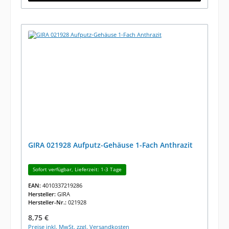
GIRA 021928 Aufputz-Gehäuse 1-Fach Anthrazit
Sofort verfügbar, Lieferzeit: 1-3 Tage
EAN:
4010337219286
Hersteller:
GIRA
Hersteller-Nr.:
021928
Regulärer Preis:
8,75 €
Preise inkl. MwSt. zzgl. Versandkosten