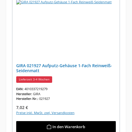
GIRA 021927 Aufputz-Gehäuse 1-Fach Reinweiß-
Seidenmatt
Lieferzeit 3-4 Wochen
EAN:
4010337219279
Hersteller:
GIRA
Hersteller-Nr.:
021927
Regulärer Preis:
7,02 €
Preise inkl. MwSt. zzgl. Versandkosten
In den Warenkorb