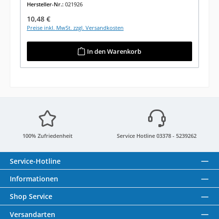
Hersteller-Nr.:
021926
Regulärer Preis:
10,48 €
Preise inkl. MwSt. zzgl. Versandkosten
In den Warenkorb
100% Zufriedenheit
Service Hotline 03378 - 5239262
Service-Hotline
Informationen
Shop Service
Versandarten