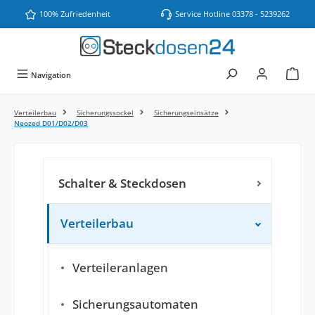
Zum Hauptinhalt springen
100% Zufriedenheit
Service Hotline 03378 - 5239262
Navigation
Verteilerbau
Sicherungssockel
Sicherungseinsätze
Neozed D01/D02/D03
Schalter & Steckdosen
Verteilerbau
Verteileranlagen
Sicherungsautomaten