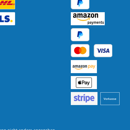
tzerdefiniertes Bild 1
PayPal
tzerdefiniertes Bild 2
Amazon Pay
Später Bezahlen
Kredit- oder Debitkarte
Benutzerdefiniertes Bild 1
Benutzerdefiniertes Bild 2
Vorkasse
Benutzerdefiniertes Bild 3