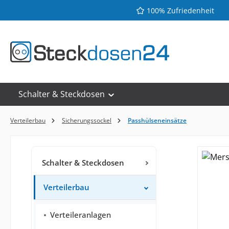
100% Zufriedenheit
 Hauptinhalt springen
Zur Suche springen
Zur Hauptnavigation springen
Schalter & Steckdosen
Verteilerbau
Sicherungssockel
Passhülseneinsätze
Schalter & Steckdosen
Verteilerbau
Verteileranlagen