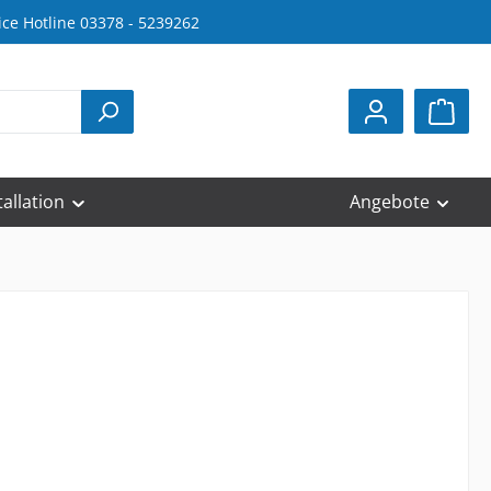
ice Hotline 03378 - 5239262
tallation
Angebote