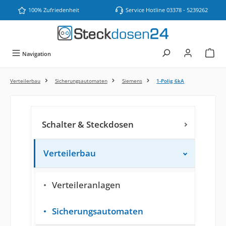
Zum Hauptinhalt springen
100% Zufriedenheit
Service Hotline 03378 - 5239262
Navigation
Verteilerbau
Sicherungsautomaten
Siemens
1-Polig 6kA
Schalter & Steckdosen
Verteilerbau
Verteileranlagen
Sicherungsautomaten