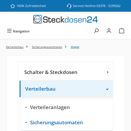
Zum Hauptinhalt springen
100% Zufriedenheit
Service Hotline 03378 - 5239262
Navigation
Verteilerbau
Sicherungsautomaten
Hager
Schalter & Steckdosen
Verteilerbau
Verteileranlagen
Sicherungsautomaten