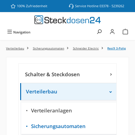
Zum Hauptinhalt springen
100% Zufriedenheit
Service Hotline 03378 - 5239262
Navigation
Verteilerbau
Sicherungsautomaten
Schneider Electric
Resi9 3-Polig
Schalter & Steckdosen
Verteilerbau
Verteileranlagen
Sicherungsautomaten