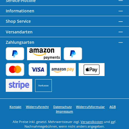
Service-Hotline
Informationen
Shop Service
Versandarten
Zahlungsarten
PayPal
Amazon Pay
Später Bezahlen
Kredit- oder Debitkarte
Benutzerdefiniertes Bild 1
Benutzerdefiniertes Bild 2
Vorkasse
Benutzerdefiniertes Bild 3
Kontakt
Widerrufsrecht
Datenschutz
Widerrufsformular
AGB
Impressum
Alle Preise inkl. gesetzl. Mehrwertsteuer zzgl.
Versandkosten
und ggf.
Nachnahmegebühren, wenn nicht anders angegeben.