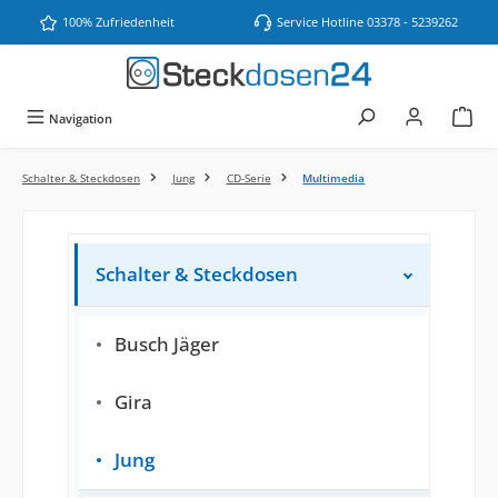
Zum Hauptinhalt springen
100% Zufriedenheit
Service Hotline 03378 - 5239262
Navigation
Schalter & Steckdosen
Jung
CD-Serie
Multimedia
Schalter & Steckdosen
Busch Jäger
Gira
Jung