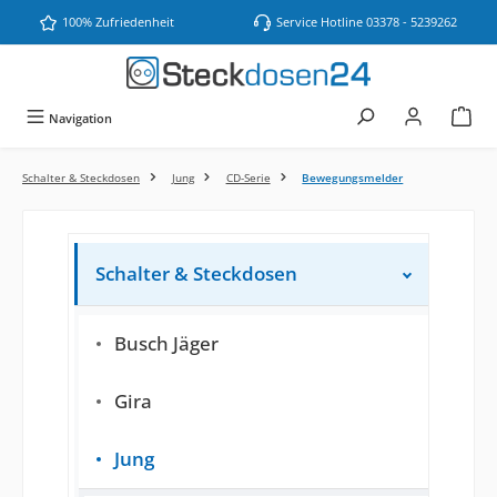
Zum Hauptinhalt springen
100% Zufriedenheit
Service Hotline 03378 - 5239262
Navigation
Schalter & Steckdosen
Jung
CD-Serie
Bewegungsmelder
Schalter & Steckdosen
Busch Jäger
Gira
Jung