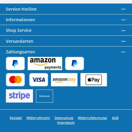
Service-Hotline
Informationen
Shop Service
Versandarten
Zahlungsarten
PayPal
Amazon Pay
Später Bezahlen
Kredit- oder Debitkarte
Benutzerdefiniertes Bild 1
Benutzerdefiniertes Bild 2
Vorkasse
Benutzerdefiniertes Bild 3
Kontakt
Widerrufsrecht
Datenschutz
Widerrufsformular
AGB
Impressum