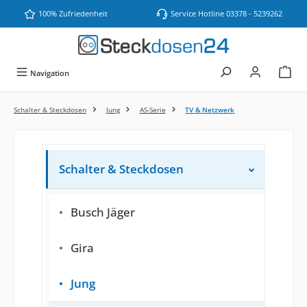
Zum Hauptinhalt springen
100% Zufriedenheit
Service Hotline 03378 - 5239262
Navigation
Schalter & Steckdosen
Jung
AS-Serie
TV & Netzwerk
Schalter & Steckdosen
Busch Jäger
Gira
Jung