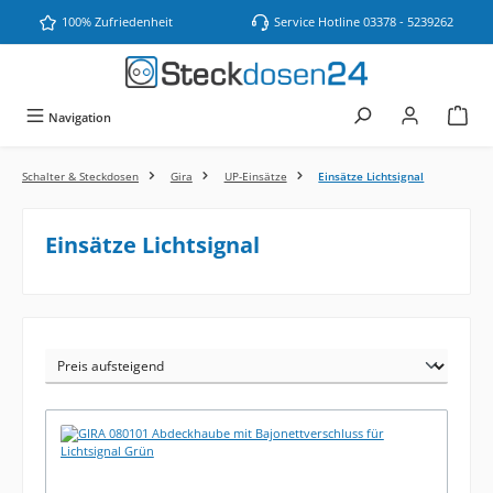
Zum Hauptinhalt springen
100% Zufriedenheit
Service Hotline 03378 - 5239262
Navigation
Schalter & Steckdosen
Gira
UP-Einsätze
Einsätze Lichtsignal
Einsätze Lichtsignal