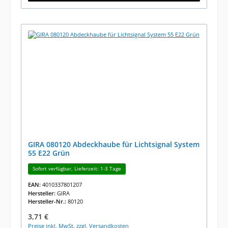
GIRA 080120 Abdeckhaube für Lichtsignal System
55 E22 Grün
Sofort verfügbar, Lieferzeit: 1-3 Tage
EAN:
4010337801207
Hersteller:
GIRA
Hersteller-Nr.:
80120
Regulärer Preis:
3,71 €
Preise inkl. MwSt. zzgl. Versandkosten