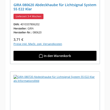
GIRA 080620 Abdeckhaube für Lichtsignal System
55 E22 Klar
Lieferzeit 3-4 Wochen
EAN:
4010337806202
Hersteller:
GIRA
Hersteller-Nr.:
080620
Regulärer Preis:
3,71 €
Preise inkl. MwSt. zzgl. Versandkosten
In den Warenkorb