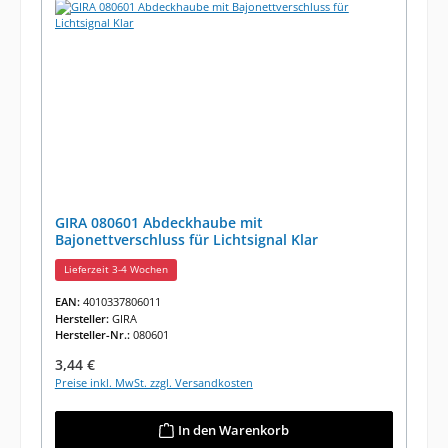
GIRA 080601 Abdeckhaube mit
Bajonettverschluss für Lichtsignal Klar
Lieferzeit 3-4 Wochen
EAN:
4010337806011
Hersteller:
GIRA
Hersteller-Nr.:
080601
Regulärer Preis:
3,44 €
Preise inkl. MwSt. zzgl. Versandkosten
In den Warenkorb