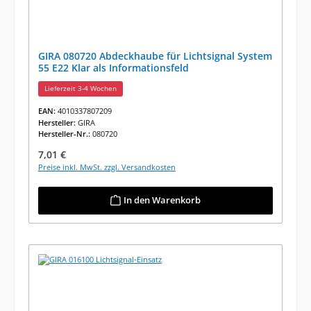
GIRA 080720 Abdeckhaube für Lichtsignal System
55 E22 Klar als Informationsfeld
Lieferzeit 3-4 Wochen
EAN:
4010337807209
Hersteller:
GIRA
Hersteller-Nr.:
080720
Regulärer Preis:
7,01 €
Preise inkl. MwSt. zzgl. Versandkosten
In den Warenkorb