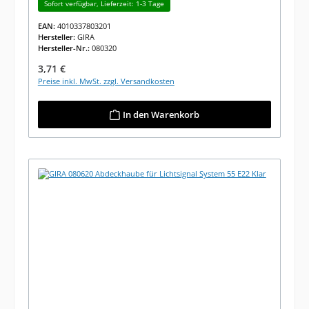
Sofort verfügbar, Lieferzeit: 1-3 Tage
EAN:
4010337803201
Hersteller:
GIRA
Hersteller-Nr.:
080320
Regulärer Preis:
3,71 €
Preise inkl. MwSt. zzgl. Versandkosten
In den Warenkorb