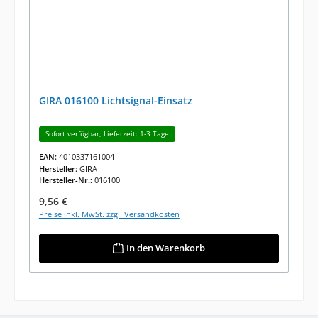
GIRA 016100 Lichtsignal-Einsatz
Sofort verfügbar, Lieferzeit: 1-3 Tage
EAN:
4010337161004
Hersteller:
GIRA
Hersteller-Nr.:
016100
Regulärer Preis:
9,56 €
Preise inkl. MwSt. zzgl. Versandkosten
In den Warenkorb