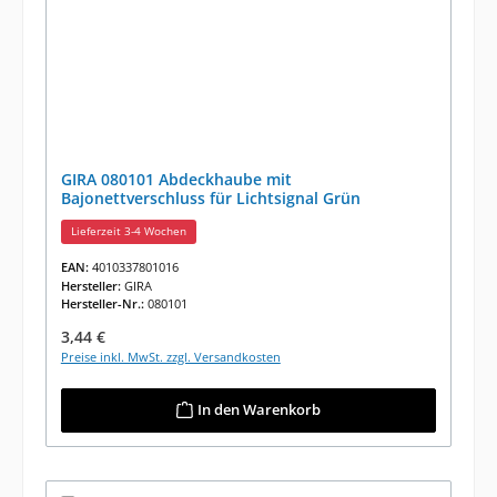
GIRA 080101 Abdeckhaube mit
Bajonettverschluss für Lichtsignal Grün
Lieferzeit 3-4 Wochen
EAN:
4010337801016
Hersteller:
GIRA
Hersteller-Nr.:
080101
Regulärer Preis:
3,44 €
Preise inkl. MwSt. zzgl. Versandkosten
In den Warenkorb