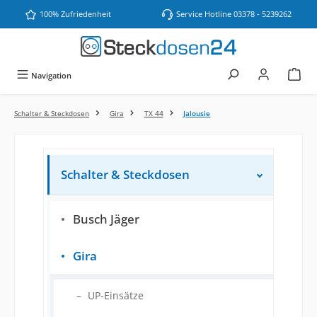
Zum Hauptinhalt springen
100% Zufriedenheit
Service Hotline 03378 - 5239262
Navigation
Schalter & Steckdosen
Gira
TX 44
Jalousie
Schalter & Steckdosen
Busch Jäger
Gira
UP-Einsätze