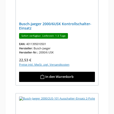
Busch-Jaeger 2000/6USK Kontrollschalter-
Einsatz
Sofort verfügbar, Lieferzeit: 1-3 Tage
EAN:
4011395010501
Hersteller:
Busch-Jaeger
Hersteller-Nr.:
2000/6 USK
Regulärer Preis:
22,53 €
Preise inkl. MwSt. zzgl. Versandkosten
In den Warenkorb