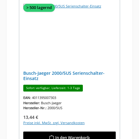
> 500 lagernd
Busch-Jaeger 2000/5US Serienschalter-
Einsatz
Sofort verfügbar, Lieferzeit: 1-3 Tage
EAN:
4011395007303
Hersteller:
Busch-Jaeger
Hersteller-Nr.:
2000/5US
Regulärer Preis:
13,44 €
Preise inkl. MwSt. zzgl. Versandkosten
In den Warenkorb