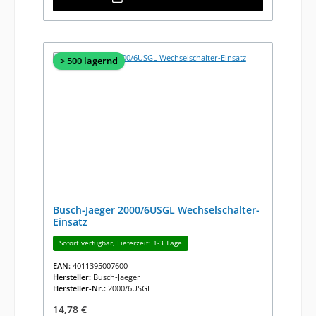
> 500 lagernd
Busch-Jaeger 2000/6USGL Wechselschalter-
Einsatz
Sofort verfügbar, Lieferzeit: 1-3 Tage
EAN:
4011395007600
Hersteller:
Busch-Jaeger
Hersteller-Nr.:
2000/6USGL
Regulärer Preis:
14,78 €