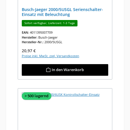
Busch-Jaeger 2000/5USGL Serienschalter-
Einsatz mit Beleuchtung
Sofort verfügbar, Lieferzeit: 1-3 Tage
EAN:
4011395007709
Hersteller:
Busch-Jaeger
Hersteller-Nr.:
2000/5USGL
Regulärer Preis:
20,97 €
Preise inkl. MwSt. zzgl. Versandkosten
In den Warenkorb
> 500 lagernd