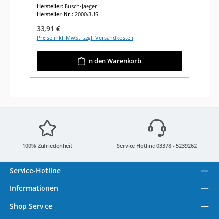
Hersteller:
Busch-Jaeger
Hersteller-Nr.:
2000/3US
Regulärer Preis:
33,91 €
Preise inkl. MwSt. zzgl. Versandkosten
In den Warenkorb
100% Zufriedenheit
Service Hotline 03378 - 5239262
Service-Hotline
Informationen
Shop Service