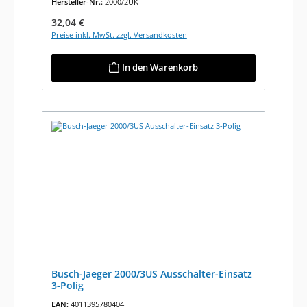
Hersteller-Nr.:
2000/2UK
Regulärer Preis:
32,04 €
Preise inkl. MwSt. zzgl. Versandkosten
In den Warenkorb
Busch-Jaeger 2000/3US Ausschalter-Einsatz
3-Polig
EAN:
4011395780404