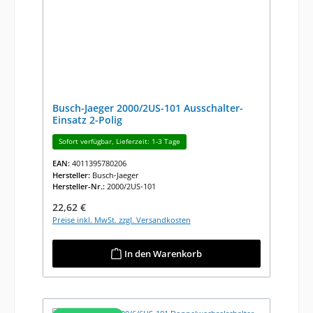
Busch-Jaeger 2000/2US-101 Ausschalter-
Einsatz 2-Polig
Sofort verfügbar, Lieferzeit: 1-3 Tage
EAN:
4011395780206
Hersteller:
Busch-Jaeger
Hersteller-Nr.:
2000/2US-101
Regulärer Preis:
22,62 €
Preise inkl. MwSt. zzgl. Versandkosten
In den Warenkorb