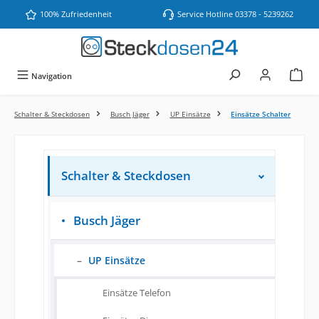
Zum Hauptinhalt springen
100% Zufriedenheit
Service Hotline 03378 - 5239262
Navigation
Schalter & Steckdosen
Busch Jäger
UP Einsätze
Einsätze Schalter
Schalter & Steckdosen
Busch Jäger
UP Einsätze
Einsätze Telefon