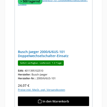
> 500 lagernd
Busch-Jaeger 2000/6/6US-101
Doppelwechselschalter-Einsatz
Sofort verfügbar, Lieferzeit: 1-3 Tage
EAN:
4011395102510
Hersteller:
Busch-Jaeger
Hersteller-Nr.:
2000/6/6US-101
Regulärer Preis:
24,07 €
Preise inkl. MwSt. zzgl. Versandkosten
In den Warenkorb