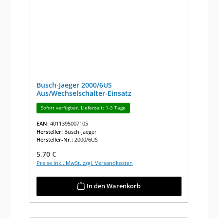
Busch-Jaeger 2000/6US
Aus/Wechselschalter-Einsatz
Sofort verfügbar, Lieferzeit: 1-3 Tage
EAN:
4011395007105
Hersteller:
Busch-Jaeger
Hersteller-Nr.:
2000/6US
Regulärer Preis:
5,70 €
Preise inkl. MwSt. zzgl. Versandkosten
In den Warenkorb