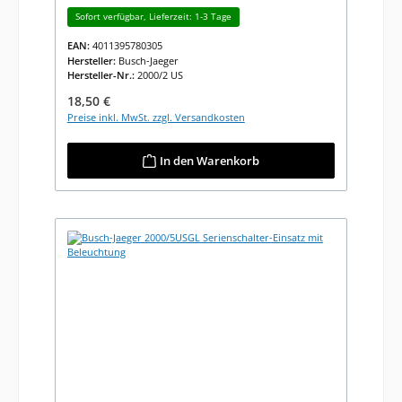
Sofort verfügbar, Lieferzeit: 1-3 Tage
EAN:
4011395780305
Hersteller:
Busch-Jaeger
Hersteller-Nr.:
2000/2 US
Regulärer Preis:
18,50 €
Preise inkl. MwSt. zzgl. Versandkosten
In den Warenkorb