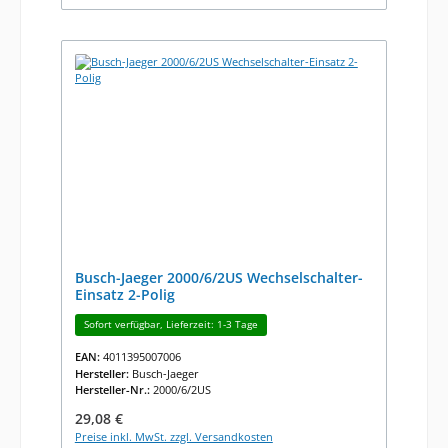
Busch-Jaeger 2000/6/2US Wechselschalter-
Einsatz 2-Polig
Sofort verfügbar, Lieferzeit: 1-3 Tage
EAN:
4011395007006
Hersteller:
Busch-Jaeger
Hersteller-Nr.:
2000/6/2US
Regulärer Preis:
29,08 €
Preise inkl. MwSt. zzgl. Versandkosten