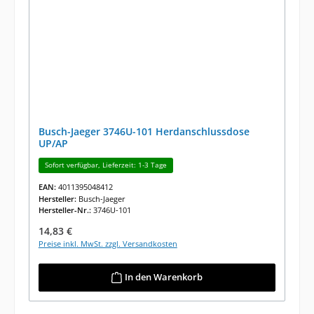
Busch-Jaeger 3746U-101 Herdanschlussdose
UP/AP
Sofort verfügbar, Lieferzeit: 1-3 Tage
EAN:
4011395048412
Hersteller:
Busch-Jaeger
Hersteller-Nr.:
3746U-101
Regulärer Preis:
14,83 €
Preise inkl. MwSt. zzgl. Versandkosten
In den Warenkorb