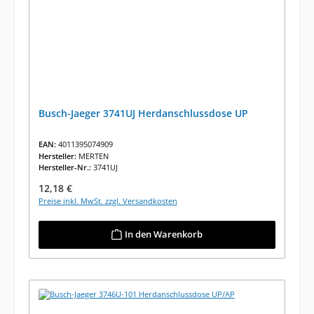
Busch-Jaeger 3741UJ Herdanschlussdose UP
EAN:
4011395074909
Hersteller:
MERTEN
Hersteller-Nr.:
3741UJ
Regulärer Preis:
12,18 €
Preise inkl. MwSt. zzgl. Versandkosten
In den Warenkorb