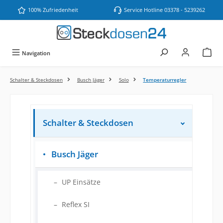
Zum Hauptinhalt springen
100% Zufriedenheit
Service Hotline 03378 - 5239262
Navigation
Schalter & Steckdosen
Busch Jäger
Solo
Temperaturregler
Schalter & Steckdosen
Busch Jäger
UP Einsätze
Reflex SI