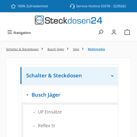
Zum Hauptinhalt springen
100% Zufriedenheit
Service Hotline 03378 - 5239262
Navigation
Schalter & Steckdosen
Busch Jäger
Solo
Multimedia
Schalter & Steckdosen
Busch Jäger
UP Einsätze
Reflex SI