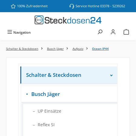
Zum Hauptinhalt springen
100% Zufriedenheit
Service Hotline 03378 - 5239262
Navigation
Schalter & Steckdosen
Busch Jäger
Aufputz
Ocean IP44
Schalter & Steckdosen
Busch Jäger
UP Einsätze
Reflex SI