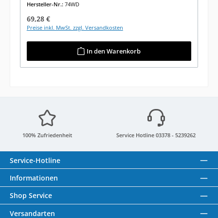
Hersteller-Nr.:
74WD
Regulärer Preis:
69,28 €
Preise inkl. MwSt. zzgl. Versandkosten
In den Warenkorb
100% Zufriedenheit
Service Hotline 03378 - 5239262
Service-Hotline
Informationen
Shop Service
Versandarten