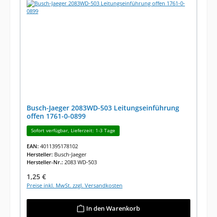
Busch-Jaeger 2083WD-503 Leitungseinführung
offen 1761-0-0899
Sofort verfügbar, Lieferzeit: 1-3 Tage
EAN:
4011395178102
Hersteller:
Busch-Jaeger
Hersteller-Nr.:
2083 WD-503
Regulärer Preis:
1,25 €
Preise inkl. MwSt. zzgl. Versandkosten
In den Warenkorb