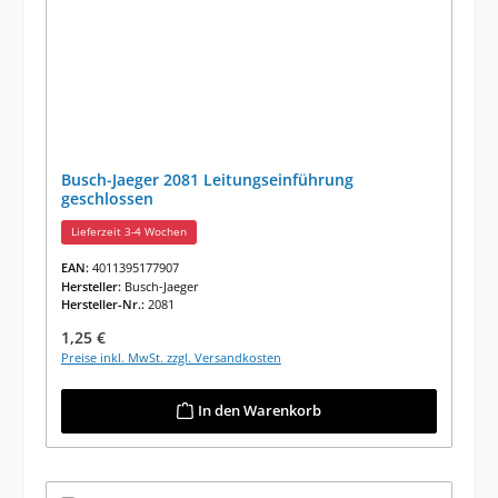
Busch-Jaeger 2081 Leitungseinführung
geschlossen
Lieferzeit 3-4 Wochen
EAN:
4011395177907
Hersteller:
Busch-Jaeger
Hersteller-Nr.:
2081
Regulärer Preis:
1,25 €
Preise inkl. MwSt. zzgl. Versandkosten
In den Warenkorb