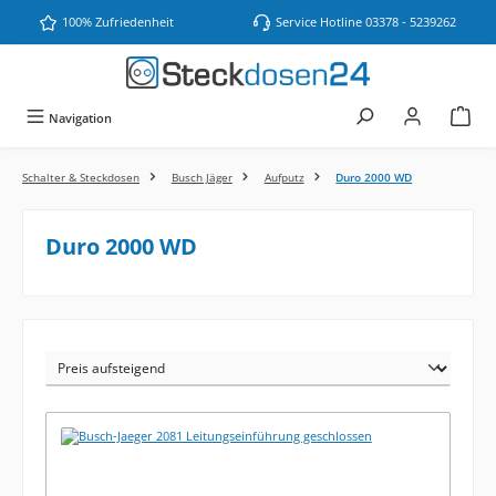
Zum Hauptinhalt springen
100% Zufriedenheit
Service Hotline 03378 - 5239262
Navigation
Schalter & Steckdosen
Busch Jäger
Aufputz
Duro 2000 WD
Duro 2000 WD