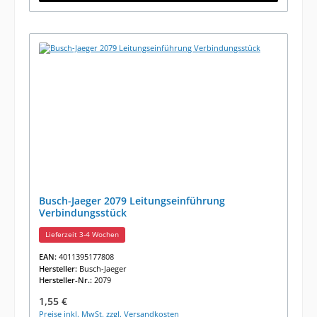
Busch-Jaeger 2079 Leitungseinführung
Verbindungsstück
Lieferzeit 3-4 Wochen
EAN:
4011395177808
Hersteller:
Busch-Jaeger
Hersteller-Nr.:
2079
Regulärer Preis:
1,55 €
Preise inkl. MwSt. zzgl. Versandkosten