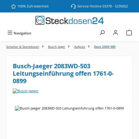
Zum Hauptinhalt springen
100% Zufriedenheit
Service Hotline 03378 - 5239262
Navigation
Schalter & Steckdosen
Busch Jäger
Aufputz
Duro 2000 WD
Busch-Jaeger 2083WD-503
Leitungseinführung offen 1761-0-
0899
Bildergalerie überspringen