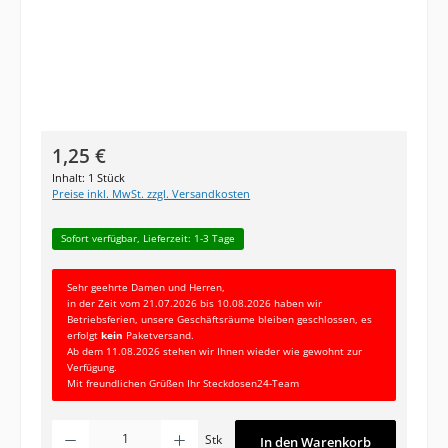
Regulärer Preis:
1,25 €
Inhalt:
1 Stück
Preise inkl. MwSt. zzgl. Versandkosten
Sofort verfügbar, Lieferzeit: 1-3 Tage
Sehr geehrte Damen und Herren,
in der Zeit vom 21.07.2026 bis 10.08.2026 haben wir
Betriebsferien, unsere Geschäftsräume bleiben geschlossen, es
erfolgt
kein
Paketversand.
Ab dem 11.08.2026 stehen wir Ihnen wieder wie gewohnt zur
Verfügung.
Mit freundlichen Grüßen Ihr Steckdosen24-Team
Produkt Anzahl: Gib den gewünschten Wert ein oder benutze die Schaltfläc
Stk
In den Warenkorb