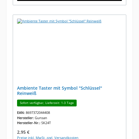
Ambiente Taster mit Symbol "Schlüssel"
Reinweiß
Sofort verfügbar, Lieferzeit: 1-3 Tage
EAN:
8697372044408
Hersteller:
Gunsan
Hersteller-Nr.:
SK24T
Regulärer Preis:
2,95 €
Preise inkl. MwSt. zzgl. Versandkosten