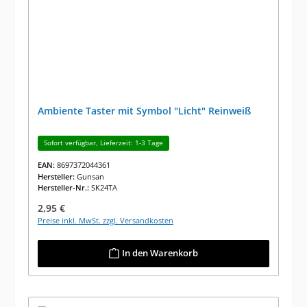
Ambiente Taster mit Symbol "Licht" Reinweiß
Sofort verfügbar, Lieferzeit: 1-3 Tage
EAN:
8697372044361
Hersteller:
Gunsan
Hersteller-Nr.:
SK24TA
Regulärer Preis:
2,95 €
Preise inkl. MwSt. zzgl. Versandkosten
In den Warenkorb