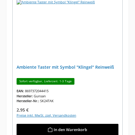
Ambiente Taster mit Symbol "Klingel" Reinweiß
Sofort verfügbar, Lieferzeit: 1-3 Tage
EAN:
8697372044415
Hersteller:
Gunsan
Hersteller-Nr.:
SK24TAK
Regulärer Preis:
2,95 €
Preise inkl. MwSt. zzgl. Versandkosten
In den Warenkorb