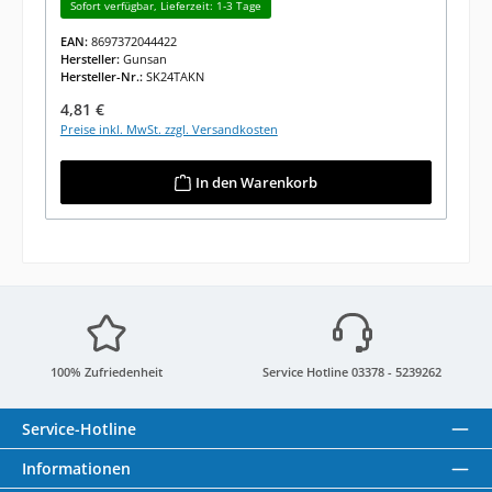
Sofort verfügbar, Lieferzeit: 1-3 Tage
EAN:
8697372044422
Hersteller:
Gunsan
Hersteller-Nr.:
SK24TAKN
Regulärer Preis:
4,81 €
Preise inkl. MwSt. zzgl. Versandkosten
In den Warenkorb
100% Zufriedenheit
Service Hotline 03378 - 5239262
Service-Hotline
Informationen