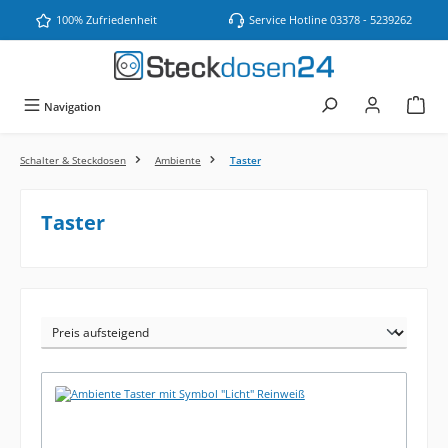
Zum Hauptinhalt springen
100% Zufriedenheit
Service Hotline 03378 - 5239262
Navigation
Schalter & Steckdosen
Ambiente
Taster
Taster