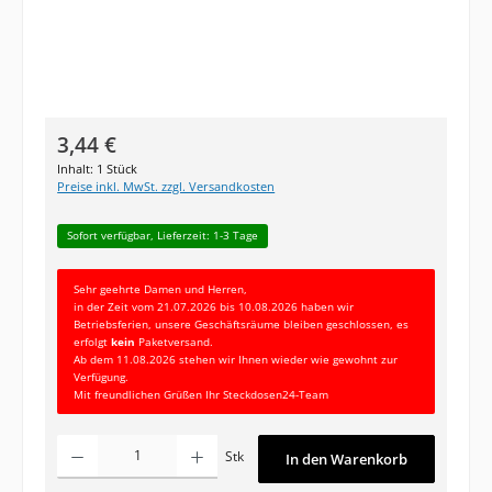
Regulärer Preis:
3,44 €
Inhalt:
1 Stück
Preise inkl. MwSt. zzgl. Versandkosten
Sofort verfügbar, Lieferzeit: 1-3 Tage
Sehr geehrte Damen und Herren,
in der Zeit vom 21.07.2026 bis 10.08.2026 haben wir
Betriebsferien, unsere Geschäftsräume bleiben geschlossen, es
erfolgt
kein
Paketversand.
Ab dem 11.08.2026 stehen wir Ihnen wieder wie gewohnt zur
Verfügung.
Mit freundlichen Grüßen Ihr Steckdosen24-Team
Produkt Anzahl: Gib den gewünschten Wert ein oder benutze die Schaltfläc
Stk
In den Warenkorb