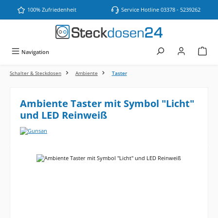
Zum Hauptinhalt springen
100% Zufriedenheit
Service Hotline 03378 - 5239262
Navigation
Schalter & Steckdosen
Ambiente
Taster
Ambiente Taster mit Symbol "Licht"
und LED Reinweiß
Bildergalerie überspringen