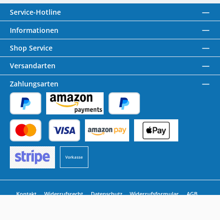
Service-Hotline
Informationen
Shop Service
Versandarten
Zahlungsarten
PayPal
Amazon Pay
Später Bezahlen
Kredit- oder Debitkarte
Benutzerdefiniertes Bild 1
Benutzerdefiniertes Bild 2
Vorkasse
Benutzerdefiniertes Bild 3
Kontakt
Widerrufsrecht
Datenschutz
Widerrufsformular
AGB
Impressum
Alle Preise inkl. gesetzl. Mehrwertsteuer zzgl.
Versandkosten
und ggf.