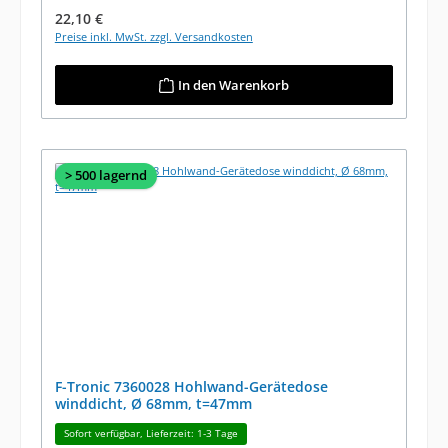
Regulärer Preis:
22,10 €
Preise inkl. MwSt. zzgl. Versandkosten
In den Warenkorb
> 500 lagernd
F-Tronic 7360028 Hohlwand-Gerätedose
winddicht, Ø 68mm, t=47mm
Sofort verfügbar, Lieferzeit: 1-3 Tage