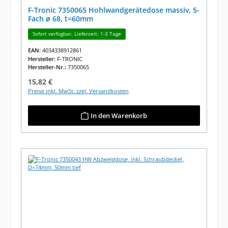
F-Tronic 7350065 Hohlwandgerätedose massiv, 5-
Fach ø 68, t=60mm
Sofort verfügbar, Lieferzeit: 1-3 Tage
EAN:
4034338912861
Hersteller:
F-TRONIC
Hersteller-Nr.:
7350065
Regulärer Preis:
15,82 €
Preise inkl. MwSt. zzgl. Versandkosten
In den Warenkorb