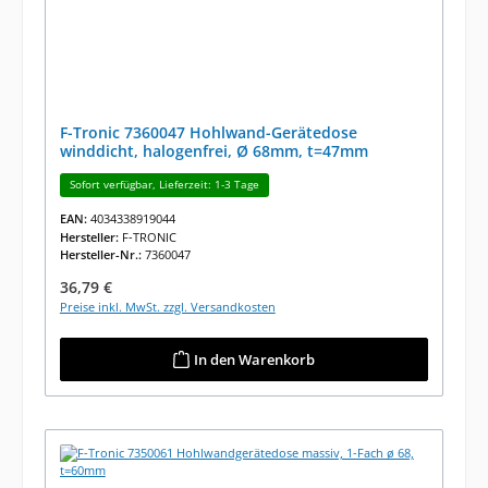
F-Tronic 7360047 Hohlwand-Gerätedose
winddicht, halogenfrei, Ø 68mm, t=47mm
Sofort verfügbar, Lieferzeit: 1-3 Tage
EAN:
4034338919044
Hersteller:
F-TRONIC
Hersteller-Nr.:
7360047
Regulärer Preis:
36,79 €
Preise inkl. MwSt. zzgl. Versandkosten
In den Warenkorb