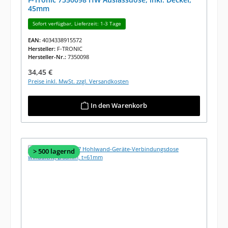
45mm
Sofort verfügbar, Lieferzeit: 1-3 Tage
EAN:
4034338915572
Hersteller:
F-TRONIC
Hersteller-Nr.:
7350098
Regulärer Preis:
34,45 €
Preise inkl. MwSt. zzgl. Versandkosten
In den Warenkorb
> 500 lagernd