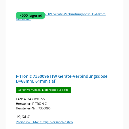
> 500 lagernd
F-Tronic 7350096 HW Geräte-Verbindungsdose,
D=68mm, 61mm tief
Sofort verfügbar, Lieferzeit: 1-3 Tage
EAN:
4034338915558
Hersteller:
F-TRONIC
Hersteller-Nr.:
7350096
Regulärer Preis:
19,64 €
Preise inkl. MwSt. zzgl. Versandkosten