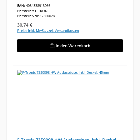
EAN:
4034338913066
Hersteller:
F-TRONIC
Hersteller-Nr.:
7360028
Regulärer Preis:
30,74 €
Preise inkl. MwSt. zzgl. Versandkosten
In den Warenkorb
F-Tronic 7350098 HW Auslassdose, inkl. Deckel,