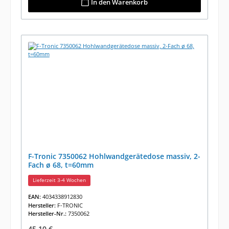
In den Warenkorb
F-Tronic 7350062 Hohlwandgerätedose massiv, 2-
Fach ø 68, t=60mm
Lieferzeit 3-4 Wochen
EAN:
4034338912830
Hersteller:
F-TRONIC
Hersteller-Nr.:
7350062
Regulärer Preis:
45,10 €