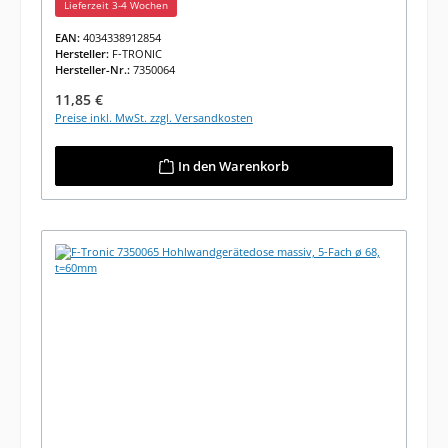
Lieferzeit 3-4 Wochen
EAN:
4034338912854
Hersteller:
F-TRONIC
Hersteller-Nr.:
7350064
Regulärer Preis:
11,85 €
Preise inkl. MwSt. zzgl. Versandkosten
In den Warenkorb