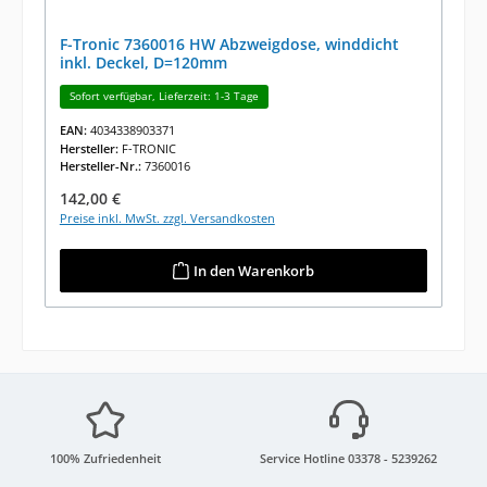
F-Tronic 7360016 HW Abzweigdose, winddicht
inkl. Deckel, D=120mm
Sofort verfügbar, Lieferzeit: 1-3 Tage
EAN:
4034338903371
Hersteller:
F-TRONIC
Hersteller-Nr.:
7360016
Regulärer Preis:
142,00 €
Preise inkl. MwSt. zzgl. Versandkosten
In den Warenkorb
100% Zufriedenheit
Service Hotline 03378 - 5239262