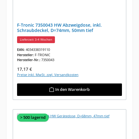
F-Tronic 7350043 HW Abzweigdose, inkl.
Schraubdeckel, D=74mm, 50mm tief
Lieferzeit 3-4 Wochen
EAN:
4034338319110
Hersteller:
F-TRONIC
Hersteller-Nr.:
7350043
Regulärer Preis:
17,17 €
Preise inkl. MwSt. zzgl. Versandkosten
In den Warenkorb
> 500 lagernd