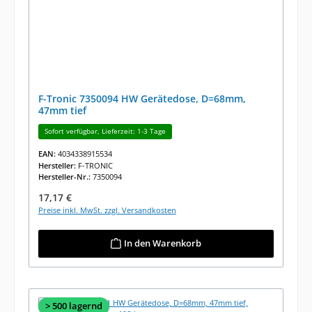
F-Tronic 7350094 HW Gerätedose, D=68mm,
47mm tief
Sofort verfügbar, Lieferzeit: 1-3 Tage
EAN:
4034338915534
Hersteller:
F-TRONIC
Hersteller-Nr.:
7350094
Regulärer Preis:
17,17 €
Preise inkl. MwSt. zzgl. Versandkosten
In den Warenkorb
> 500 lagernd