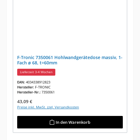
F-Tronic 7350061 Hohlwandgerätedose massiv, 1-
Fach ø 68, t=60mm
Lieferzeit 3-4 Wochen
EAN:
4034338912823
Hersteller:
F-TRONIC
Hersteller-Nr.:
7350061
Regulärer Preis:
43,09 €
Preise inkl. MwSt. zzgl. Versandkosten
In den Warenkorb