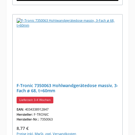
F-Tronic 7350063 Hohlwandgerätedose massiv, 3-
Fach ø 68, t=60mm
Lieferzeit 3-4 Wochen
EAN:
4034338912847
Hersteller:
F-TRONIC
Hersteller-Nr.:
7350063
Regulärer Preis:
8,77 €
Preise inkl. MwSt. zzgl. Versandkosten