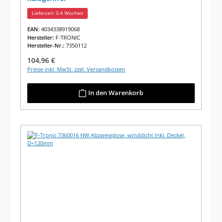
Lieferzeit 3-4 Wochen
EAN:
4034338919068
Hersteller:
F-TRONIC
Hersteller-Nr.:
7350112
Regulärer Preis:
104,96 €
Preise inkl. MwSt. zzgl. Versandkosten
In den Warenkorb