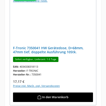
F-Tronic 7350041 HW Gerätedose, D=68mm,
47mm tief, doppelte Ausführung 10Stk.
Sofort verfügbar, Lieferzeit: 1-3 Tage
EAN:
4034338318113
Hersteller:
F-TRONIC
Hersteller-Nr.:
7350041
Regulärer Preis:
17,17 €
Preise inkl. MwSt. zzgl. Versandkosten
In den Warenkorb