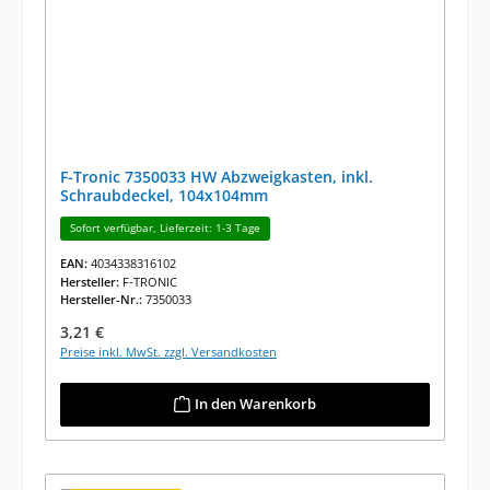
F-Tronic 7350033 HW Abzweigkasten, inkl.
Schraubdeckel, 104x104mm
Sofort verfügbar, Lieferzeit: 1-3 Tage
EAN:
4034338316102
Hersteller:
F-TRONIC
Hersteller-Nr.:
7350033
Regulärer Preis:
3,21 €
Preise inkl. MwSt. zzgl. Versandkosten
In den Warenkorb