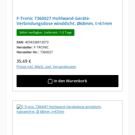
F-Tronic 7360027 Hohlwand-Geräte-
Verbindungsdose winddicht, Ø68mm, t=61mm
Sofort verfügbar, Lieferzeit: 1-3 Tage
EAN:
4034338913073
Hersteller:
F-TRONIC
Hersteller-Nr.:
7360027
Regulärer Preis:
35,69 €
Preise inkl. MwSt. zzgl. Versandkosten
In den Warenkorb