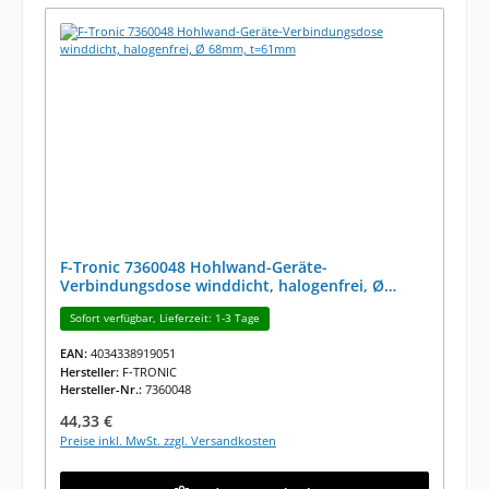
F-Tronic 7360048 Hohlwand-Geräte-
Verbindungsdose winddicht, halogenfrei, Ø
68mm, t=61mm
Sofort verfügbar, Lieferzeit: 1-3 Tage
EAN:
4034338919051
Hersteller:
F-TRONIC
Hersteller-Nr.:
7360048
Regulärer Preis:
44,33 €
Preise inkl. MwSt. zzgl. Versandkosten