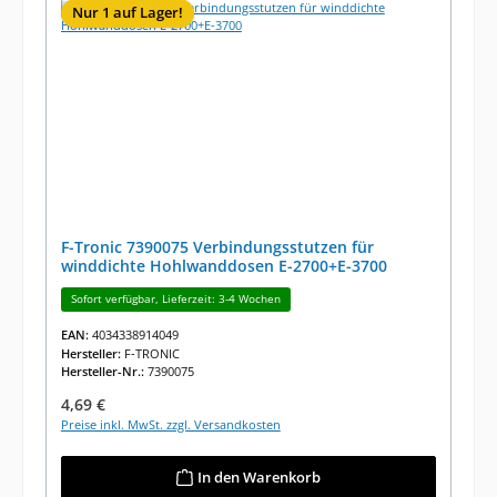
Nur 1 auf Lager!
F-Tronic 7390075 Verbindungsstutzen für
winddichte Hohlwanddosen E-2700+E-3700
Sofort verfügbar, Lieferzeit: 3-4 Wochen
EAN:
4034338914049
Hersteller:
F-TRONIC
Hersteller-Nr.:
7390075
Regulärer Preis:
4,69 €
Preise inkl. MwSt. zzgl. Versandkosten
In den Warenkorb