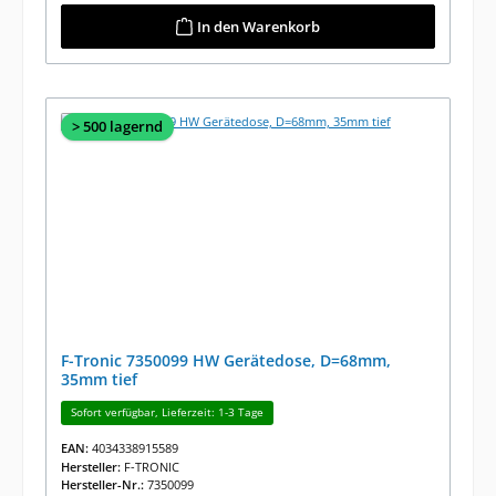
In den Warenkorb
> 500 lagernd
F-Tronic 7350099 HW Gerätedose, D=68mm,
35mm tief
Sofort verfügbar, Lieferzeit: 1-3 Tage
EAN:
4034338915589
Hersteller:
F-TRONIC
Hersteller-Nr.:
7350099