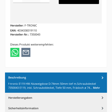
Hersteller:
F-TRONIC
EAN:
4034338319110
Hersteller-Nr.:
7350043
Dieses Produkt weiterempfehlen:
Beschreibung
f-tronic E119 HW Abzweigdose D:74mm 50mm tief m.Schraubdeckel
7350043 E119, inkl. Schraubddeckel, Tiefe 50 mm, Fräsloch ø 74…
Mehr
Herstellerangaben
Sicherheitsinformation