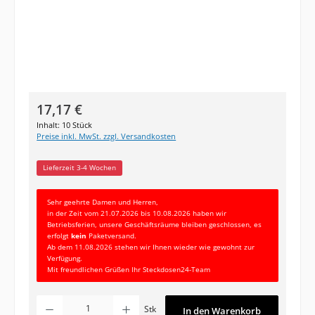
Regulärer Preis:
17,17 €
Inhalt:
10 Stück
Preise inkl. MwSt. zzgl. Versandkosten
Lieferzeit 3-4 Wochen
Sehr geehrte Damen und Herren,
in der Zeit vom 21.07.2026 bis 10.08.2026 haben wir
Betriebsferien, unsere Geschäftsräume bleiben geschlossen, es
erfolgt
kein
Paketversand.
Ab dem 11.08.2026 stehen wir Ihnen wieder wie gewohnt zur
Verfügung.
Mit freundlichen Grüßen Ihr Steckdosen24-Team
Produkt Anzahl: Gib den gewünschten Wert ein oder benutze die Schaltfläc
Stk
In den Warenkorb