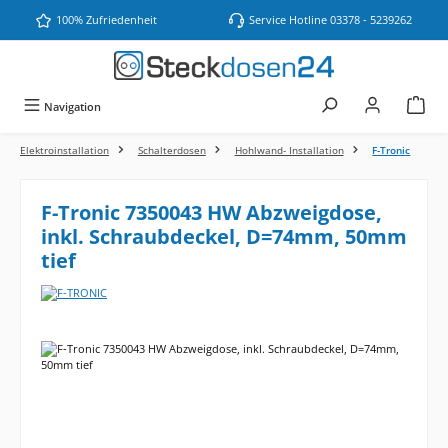
Zum Hauptinhalt springen
100% Zufriedenheit
Service Hotline 03378 - 5239262
Navigation
Elektroinstallation
Schalterdosen
Hohlwand- Installation
F-Tronic
F-Tronic 7350043 HW Abzweigdose,
inkl. Schraubdeckel, D=74mm, 50mm
tief
Bildergalerie überspringen