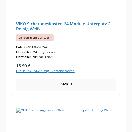
VIKO Sicherungskasten 24 Module Unterputz 2-
Reihig Weiß
Derzeit nicht auf Lager
EAN:
8691136220244
Hersteller:
Viko by Panasonic
Hersteller-Nr.:
90912024
Regulärer Preis:
15,90 €
Preise inkl. MwSt. zzgl. Versandkosten
Details