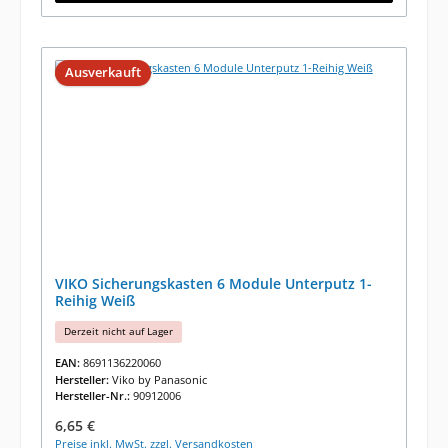
Ausverkauft
VIKO Sicherungskasten 6 Module Unterputz 1-
Reihig Weiß
Derzeit nicht auf Lager
EAN:
8691136220060
Hersteller:
Viko by Panasonic
Hersteller-Nr.:
90912006
Regulärer Preis:
6,65 €
Preise inkl. MwSt. zzgl. Versandkosten