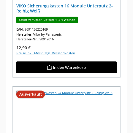
VIKO Sicherungskasten 16 Module Unterputz 2-
Reihig Weiß
Sofort verfügbar, Lieferzeit: 3-4 Wochen
EAN:
8691136220169
Hersteller:
Viko by Panasonic
Hersteller-Nr.:
90912016
Regulärer Preis:
12,90 €
Preise inkl. MwSt. zzgl. Versandkosten
In den Warenkorb
Ausverkauft