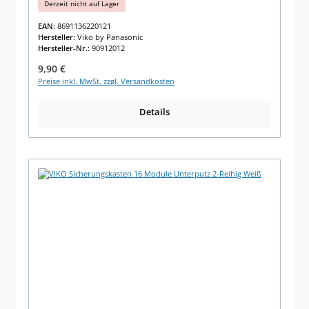
Derzeit nicht auf Lager
EAN:
8691136220121
Hersteller:
Viko by Panasonic
Hersteller-Nr.:
90912012
Regulärer Preis:
9,90 €
Preise inkl. MwSt. zzgl. Versandkosten
Details