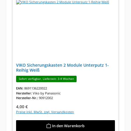
VIKO Sicherungskasten 2 Module Unterputz 1-
Reihig Weiß
Sofort verfügbar, Lieferzeit: 3-4 Wochen
EAN:
8691136220022
Hersteller:
Viko by Panasonic
Hersteller-Nr.:
90912002
Regulärer Preis:
4,00 €
Preise inkl. MwSt. zzgl. Versandkosten
In den Warenkorb