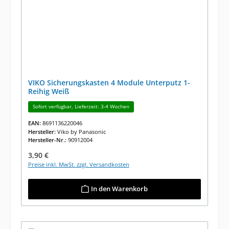
VIKO Sicherungskasten 4 Module Unterputz 1-
Reihig Weiß
Sofort verfügbar, Lieferzeit: 3-4 Wochen
EAN:
8691136220046
Hersteller:
Viko by Panasonic
Hersteller-Nr.:
90912004
Regulärer Preis:
3,90 €
Preise inkl. MwSt. zzgl. Versandkosten
In den Warenkorb