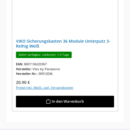
VIKO Sicherungskasten 36 Module Unterputz 3-
Reihig Weiß
Sofort verfügbar, Lieferzeit: 1-3 Tage
EAN:
8691136220367
Hersteller:
Viko by Panasonic
Hersteller-Nr.:
90912036
Regulärer Preis:
20,90 €
Preise inkl. MwSt. zzgl. Versandkosten
In den Warenkorb