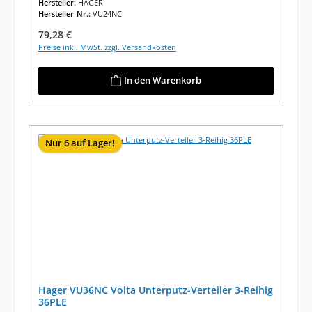
Hersteller:
HAGER
Hersteller-Nr.:
VU24NC
Regulärer Preis:
79,28 €
Preise inkl. MwSt. zzgl. Versandkosten
In den Warenkorb
Nur 6 auf Lager!
Hager VU36NC Volta Unterputz-Verteiler 3-Reihig
36PLE