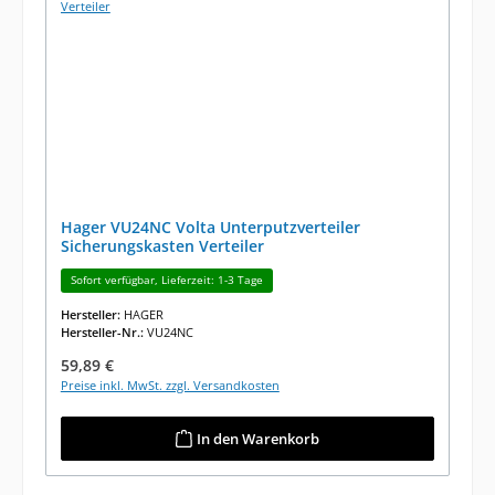
Hager VU24NC Volta Unterputzverteiler
Sicherungskasten Verteiler
Sofort verfügbar, Lieferzeit: 1-3 Tage
Hersteller:
HAGER
Hersteller-Nr.:
VU24NC
Regulärer Preis:
59,89 €
Preise inkl. MwSt. zzgl. Versandkosten
In den Warenkorb