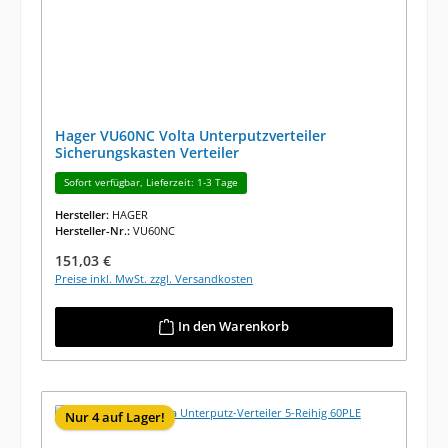
Hager VU60NC Volta Unterputzverteiler
Sicherungskasten Verteiler
Sofort verfügbar, Lieferzeit: 1-3 Tage
Hersteller:
HAGER
Hersteller-Nr.:
VU60NC
Regulärer Preis:
151,03 €
Preise inkl. MwSt. zzgl. Versandkosten
In den Warenkorb
Nur 4 auf Lager!