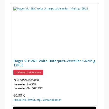
Hager VU12NC Volta Unterputz-Verteiler 1-Reihig
12PLE
Lieferzeit 3-4 Wochen
EAN:
3250616614239
Hersteller:
HAGER
Hersteller-Nr.:
VU12NC
Regulärer Preis:
60,99 €
Preise inkl. MwSt. zzgl. Versandkosten