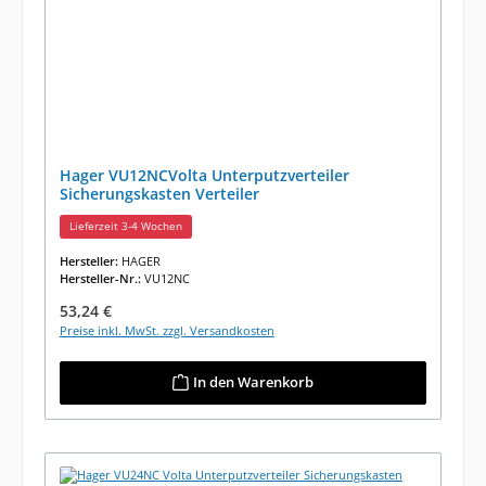
Hager VU12NCVolta Unterputzverteiler
Sicherungskasten Verteiler
Lieferzeit 3-4 Wochen
Hersteller:
HAGER
Hersteller-Nr.:
VU12NC
Regulärer Preis:
53,24 €
Preise inkl. MwSt. zzgl. Versandkosten
In den Warenkorb