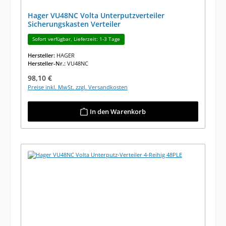
Hager VU48NC Volta Unterputzverteiler
Sicherungskasten Verteiler
Sofort verfügbar, Lieferzeit: 1-3 Tage
Hersteller:
HAGER
Hersteller-Nr.:
VU48NC
Regulärer Preis:
98,10 €
Preise inkl. MwSt. zzgl. Versandkosten
In den Warenkorb