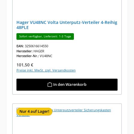
Hager VU48NC Volta Unterputz-Verteiler 4-Reihig
48PLE
Sofort verfügbar, Lieferzeit: 1-3 Tage
EAN:
3250616614550
Hersteller:
HAGER
Hersteller-Nr.:
VU48NC
Regulärer Preis:
101,50 €
Preise inkl. MwSt. zzgl. Versandkosten
In den Warenkorb
Nur 4 auf Lager!