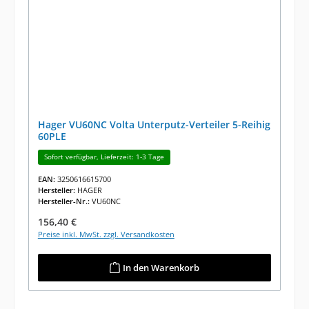
Hager VU60NC Volta Unterputz-Verteiler 5-Reihig
60PLE
Sofort verfügbar, Lieferzeit: 1-3 Tage
EAN:
3250616615700
Hersteller:
HAGER
Hersteller-Nr.:
VU60NC
Regulärer Preis:
156,40 €
Preise inkl. MwSt. zzgl. Versandkosten
In den Warenkorb