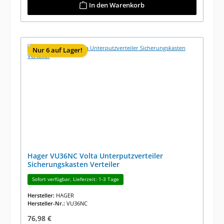
In den Warenkorb
Nur 6 auf Lager!
Hager VU36NC Volta Unterputzverteiler
Sicherungskasten Verteiler
Sofort verfügbar, Lieferzeit: 1-3 Tage
Hersteller:
HAGER
Hersteller-Nr.:
VU36NC
Regulärer Preis:
76,98 €