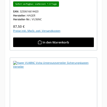
Sofort verfügbar, Lieferzeit: 1-3 Tage
EAN:
3250616614420
Hersteller:
HAGER
Hersteller-Nr.:
VU36NC
Regulärer Preis:
87,50 €
Preise inkl. MwSt. zzgl. Versandkosten
In den Warenkorb