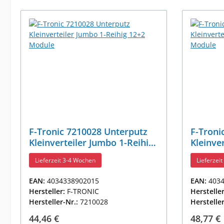
F-Tronic 7210028 Unterputz
F-Troni
Kleinverteiler Jumbo 1-Reihig
Kleinve
12+2 Module
24+4 M
Lieferzeit 3-4 Wochen
Lieferzei
EAN:
4034338902015
EAN:
403
Hersteller:
F-TRONIC
Herstelle
Hersteller-Nr.:
7210028
Herstelle
Regulärer Preis:
Reguläre
44,46 €
48,77 €