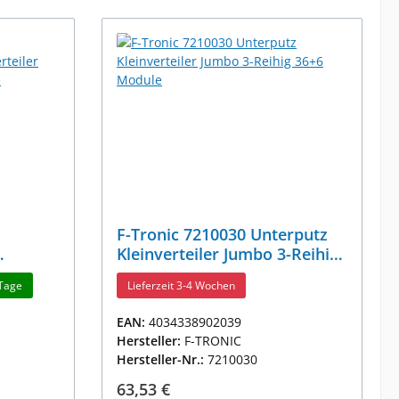
F-Tronic 7210030 Unterputz
Kleinverteiler Jumbo 3-Reihig
-Reihig
36+6 Module
 Tage
Lieferzeit 3-4 Wochen
EAN:
4034338902039
Hersteller:
F-TRONIC
Hersteller-Nr.:
7210030
Regulärer Preis:
63,53 €