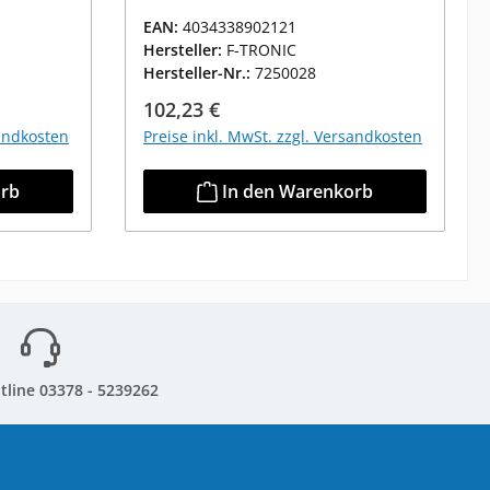
EAN:
4034338902121
Hersteller:
F-TRONIC
Hersteller-Nr.:
7250028
Regulärer Preis:
102,23 €
sandkosten
Preise inkl. MwSt. zzgl. Versandkosten
orb
In den Warenkorb
tline 03378 - 5239262
sandarten
Zahlungsarten