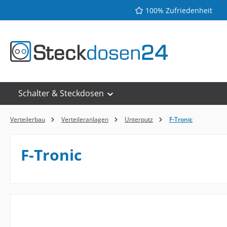
100% Zufriedenheit
 Hauptinhalt springen
Zur Suche springen
Zur Hauptnavigation springen
Schalter & Steckdosen
Verteilerbau
Verteileranlagen
Unterputz
F-Tronic
F-Tronic