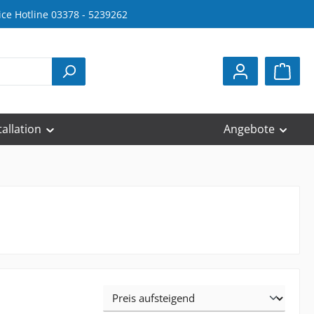
ice Hotline 03378 - 5239262
tallation
Angebote