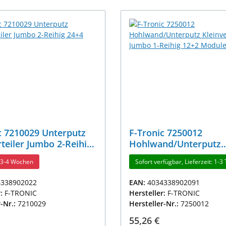
c 7210029 Unterputz
F-Tronic 7250012
rteiler Jumbo 2-Reihig
Hohlwand/Unterputz
odule
Kleinverteiler Jumbo 1
t 3-4 Wochen
Sofort verfügbar, Lieferzeit: 1-3
12+2 Module
4338902022
EAN:
4034338902091
r:
F-TRONIC
Hersteller:
F-TRONIC
r-Nr.:
7210029
Hersteller-Nr.:
7250012
r Preis:
Regulärer Preis:
55,26 €