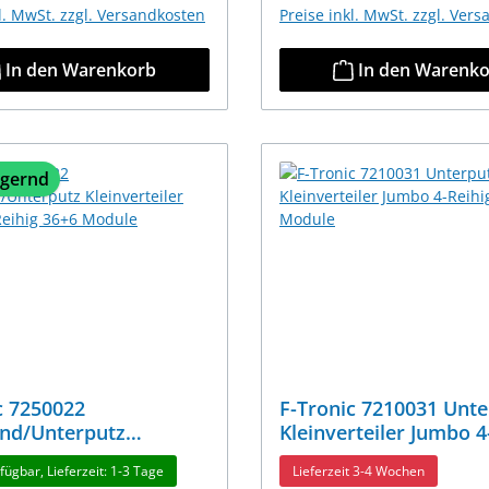
kl. MwSt. zzgl. Versandkosten
Preise inkl. MwSt. zzgl. Ver
In den Warenkorb
In den Warenk
agernd
c 7250022
F-Tronic 7210031 Unte
nd/Unterputz
Kleinverteiler Jumbo 4
rteiler Jumbo 3-Reihig
48+8 Module
fügbar, Lieferzeit: 1-3 Tage
Lieferzeit 3-4 Wochen
odule