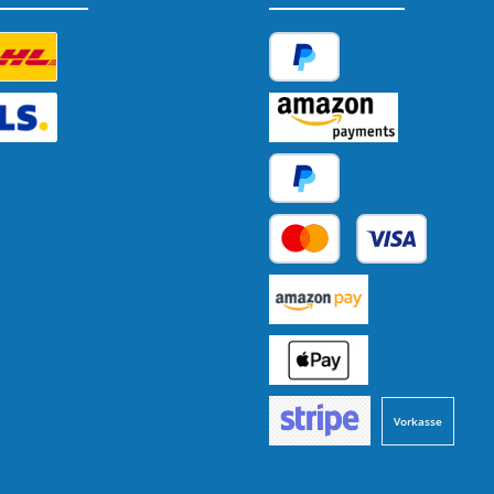
tzerdefiniertes Bild 1
PayPal
tzerdefiniertes Bild 2
Amazon Pay
Später Bezahlen
Kredit- oder Debitkarte
Benutzerdefiniertes Bild 1
Benutzerdefiniertes Bild 2
Vorkasse
Benutzerdefiniertes Bild 3