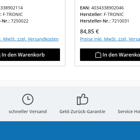
4338902114
EAN:
4034338902046
r:
F-TRONIC
Hersteller:
F-TRONIC
r-Nr.:
7250022
Hersteller-Nr.:
7210031
r Preis:
Regulärer Preis:
84,85 €
kl. MwSt. zzgl. Versandkosten
Preise inkl. MwSt. zzgl. Ver
In den Warenkorb
In den Warenk
schneller Versand
Geld-Zurück-Garantie
Service Ho
Shop Service
Ver