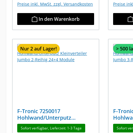
Preise inkl. MwSt. zzgl. Versandkosten
Preise in
In den Warenkorb
Nur 2 auf Lager!
> 500 l
F-Tronic 7250017
F-Troni
Hohlwand/Unterputz
Hohlwa
Kleinverteiler Jumbo 2-Reihig
Kleinve
Sofort verfügbar, Lieferzeit: 1-3 Tage
Sofort ver
24+4 Module
36+6 M