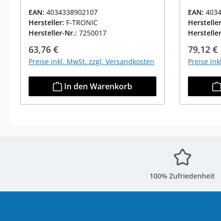
EAN:
4034338902107
EAN:
403
Hersteller:
F-TRONIC
Herstelle
Hersteller-Nr.:
7250017
Herstelle
Regulärer Preis:
Reguläre
63,76 €
79,12 €
Preise inkl. MwSt. zzgl. Versandkosten
Preise in
In den Warenkorb
100% Zufriedenheit
Service-Hotline
Informationen